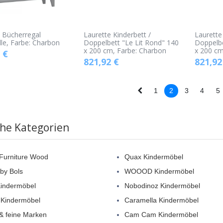
 Bücherregal
Laurette Kinderbett /
Laurette
ille, Farbe: Charbon
Doppelbett "Le Lit Rond" 140
Doppelbe
x 200 cm, Farbe: Charbon
x 200 cm
€
821,92
€
821,92
1
2
3
4
5
che Kategorien
 Furniture Wood
Quax Kindermöbel
by Bols
WOOOD Kindermöbel
indermöbel
Nobodinoz Kindermöbel
 Kindermöbel
Caramella Kindermöbel
 & feine Marken
Cam Cam Kindermöbel