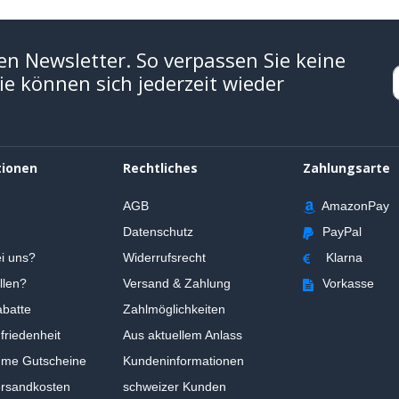
en Newsletter. So verpassen Sie keine
e können sich jederzeit wieder
tionen
Rechtliches
Zahlungsarte
AGB
AmazonPay
Datenschutz
PayPal
i uns?
Widerrufsrecht
Klarna
llen?
Versand & Zahlung
Vorkasse
batte
Zahlmöglichkeiten
riedenheit
Aus aktuellem Anlass
ume Gutscheine
Kundeninformationen
ersandkosten
schweizer Kunden