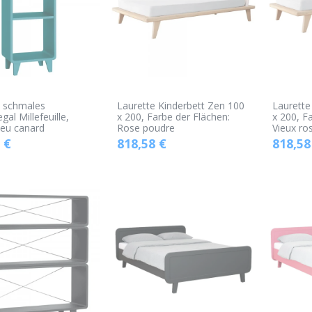
e schmales
Laurette Kinderbett Zen 100
Laurette
gal Millefeuille,
x 200, Farbe der Flächen:
x 200, F
leu canard
Rose poudre
Vieux ro
€
818,58
€
818,58