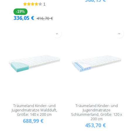
1
-19%
336,05
€
416,70
€
Träumeland Kinder- und
Träumeland Kinder- und
Jugendmatratze Waldduft,
Jugendmatratze
Größe: 140 x 200 cm
Schlummerland, Größe: 120 x
200 cm
688,99
€
453,70
€