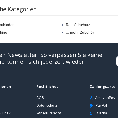
che Kategorien
hubladen
Rausfallschutz
hine
... mehr Zubehör
en Newsletter. So verpassen Sie keine
e können sich jederzeit wieder
tionen
Rechtliches
Zahlungsarte
AGB
AmazonPay
Datenschutz
PayPal
i uns?
Widerrufsrecht
Klarna