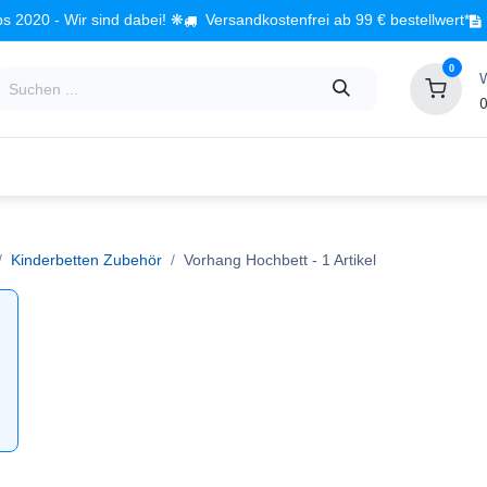
s 2020 - Wir sind dabei! ❋
Versandkostenfrei ab 99 € bestellwert*
0
0
Babyzimmer
Spielzeug
Kindermöbel
Fach
Kinderbetten Zubehör
Vorhang Hochbett
- 1 Artikel