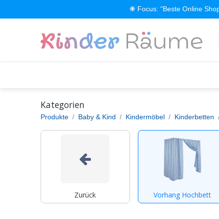
Zum Inhalt springen
❋ Focus: "Beste Online Shop
Alle Produkte
Kinderzimmer einrichten
Kategorien
Produkte
Baby & Kind
Kindermöbel
Kinderbetten
Zurück
Vorhang Hochbett