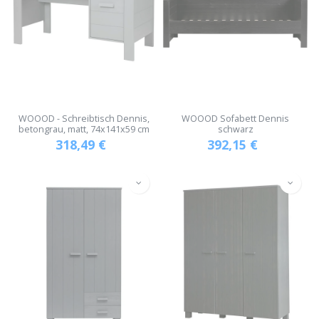
WOOOD - Schreibtisch Dennis,
WOOOD Sofabett Dennis
betongrau, matt, 74x141x59 cm
schwarz
318,49
€
392,15
€