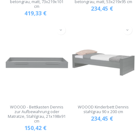
betongrau, matt, 73x219x101
betongrau, matt, 53x219x95 cm
cm
234,45
€
419,33
€
WOOOD - Bettkasten Dennis
WOOOD Kinderbett Dennis
zur Aufbewahrung oder
stahlgrau 90 x 200 cm
Matratze, Stahlgrau, 21x198x91
234,45
€
cm
150,42
€