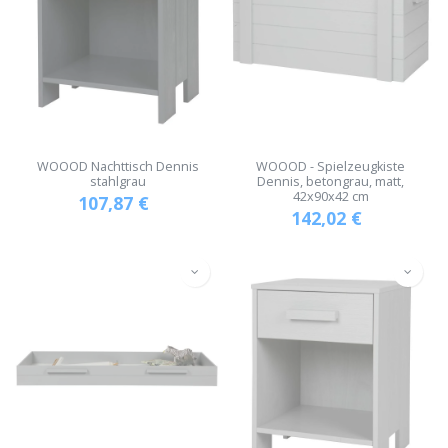
WOOOD Nachttisch Dennis
WOOOD - Spielzeugkiste
stahlgrau
Dennis, betongrau, matt,
42x90x42 cm
107,87
€
142,02
€