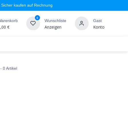
Sicher kaufen auf Rechnung
0
Warenkorb
Wunschliste
Gast
,00
€
Anzeigen
Konto
geschäft
Markenshops
Wandgestaltung
%SALE
- 0 Artikel