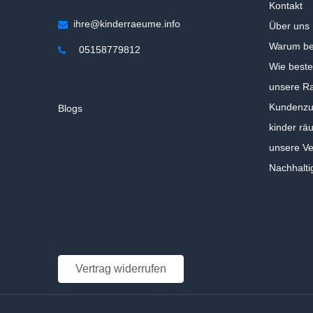
Kontakt
ihre@kinderraeume.info
Über uns
Warum be
05158779812
Wie beste
unsere Ra
Kundenzuf
Blogs
kinder rä
unsere V
Nachhalti
Vertrag widerrufen