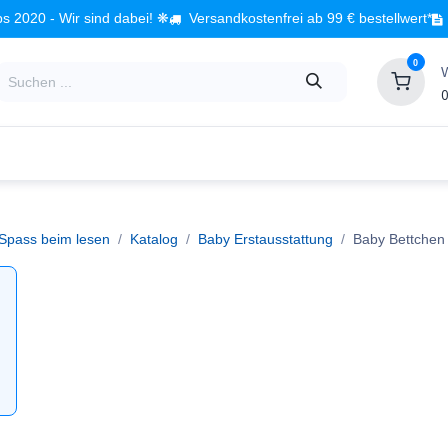
s 2020 - Wir sind dabei! ❋
Versandkostenfrei ab 99 € bestellwert*
0
0
Babyzimmer
Spielzeug
Kindermöbel
Fach
 Spass beim lesen
Katalog
Baby Erstausstattung
Baby Bettchen