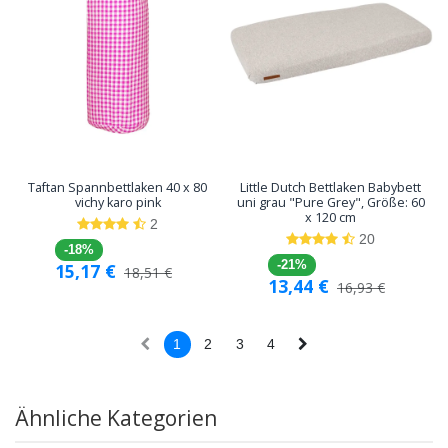
Taftan Spannbettlaken 40 x 80
Little Dutch Bettlaken Babybett
vichy karo pink
uni grau "Pure Grey", Größe: 60
x 120 cm
2
20
-18%
-21%
15,17
€
18,51
€
13,44
€
16,93
€
1
2
3
4
Ähnliche Kategorien