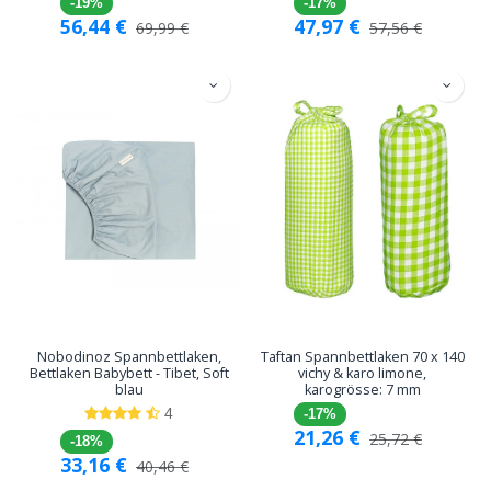
-19%
-17%
56,44
€
47,97
€
69,99
€
57,56
€
Nobodinoz Spannbettlaken,
Taftan Spannbettlaken 70 x 140
Bettlaken Babybett - Tibet, Soft
vichy & karo limone,
blau
karogrösse: 7 mm
4
-17%
21,26
€
25,72
€
-18%
33,16
€
40,46
€