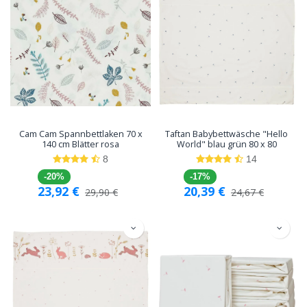
Cam Cam Spannbettlaken 70 x
Taftan Babybettwäsche "Hello
140 cm Blätter rosa
World" blau grün 80 x 80
8
14
-20%
-17%
23,92
€
20,39
€
29,90
€
24,67
€