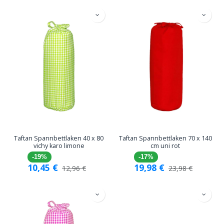
Taftan Spannbettlaken 40 x 80
Taftan Spannbettlaken 70 x 140
vichy karo limone
cm uni rot
-19%
-17%
10,45
€
19,98
€
12,96
€
23,98
€