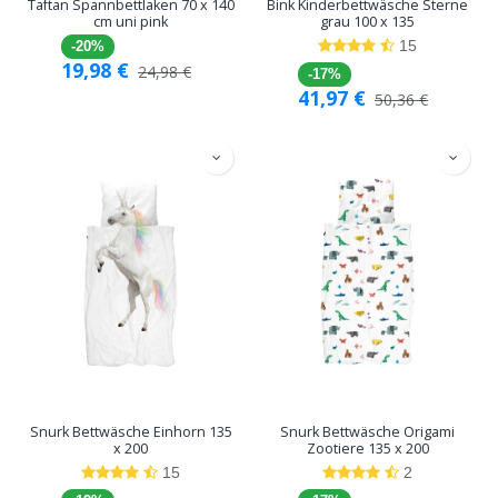
Taftan Spannbettlaken 70 x 140
Bink Kinderbettwäsche Sterne
cm uni pink
grau 100 x 135
15
-20%
19,98
€
24,98
€
-17%
41,97
€
50,36
€
Snurk Bettwäsche Einhorn 135
Snurk Bettwäsche Origami
x 200
Zootiere 135 x 200
15
2