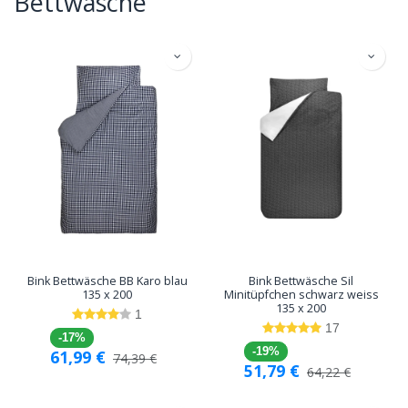
Bettwäsche
Bink Bettwäsche BB Karo blau
Bink Bettwäsche Sil
135 x 200
Minitüpfchen schwarz weiss
135 x 200
1
17
-17%
-19%
61,99
€
74,39
€
51,79
€
64,22
€