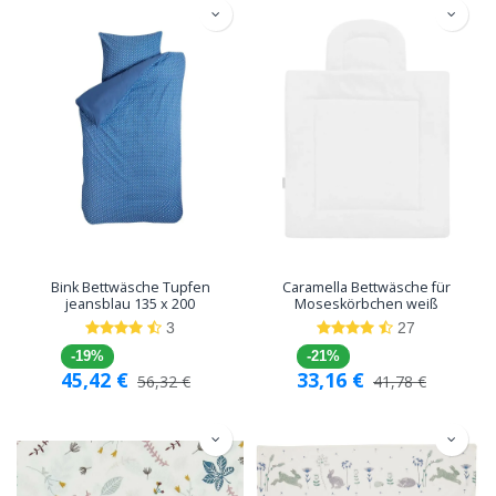
Bink Bettwäsche Tupfen
Caramella Bettwäsche für
jeansblau 135 x 200
Moseskörbchen weiß
3
27
-19%
-21%
45,42
€
33,16
€
56,32
€
41,78
€