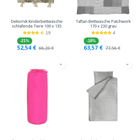
Dekornik Kinderbettwäsche
Taftan Bettwäsche Patchwork
schlafende Tiere 100 x 135
170 x 230 grau
19
4
-21%
-18%
52,54
€
63,57
€
66,20
€
77,56
€