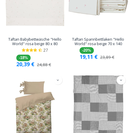
Taftan Babybettwäsche "Hello
Taftan Spannbettlaken "Hello
World" rosa beige 80 x 80
World" rosa beige 70 x 140
27
-20%
19,11
€
23,89
€
-18%
20,39
€
24,88
€