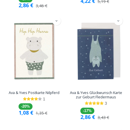
4,22
€
5,19
€
2,86
€
3,46
€
Ava & Yves Postkarte Nilpferd
Ava & Yves Glückwunsch Karte
zur Geburt Fledermaus
1
3
-20%
-17%
1,08
€
1,35
€
2,86
€
3,43
€