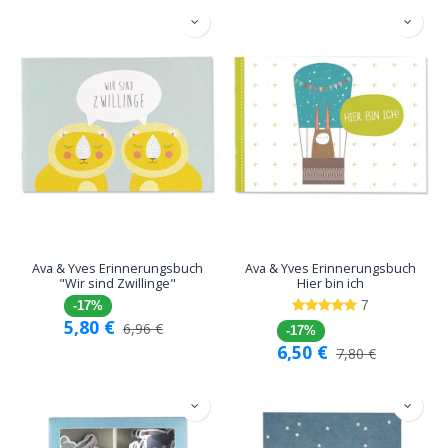
Ava & Yves Erinnerungsbuch
Ava & Yves Erinnerungsbuch
"Wir sind Zwillinge"
Hier bin ich
7
-17%
5,80
€
6,96
€
-17%
6,50
€
7,80
€