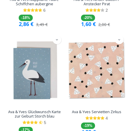
Schiffchen aubergine
Anstecker Pirat
6
2
-18%
-20%
2,86
€
1,60
€
3,49
€
2,00
€
Ava & Yves Glückwunsch Karte
Ava & Yves Servietten Zirkus
zur Geburt Storch blau
4
5
-19%
-17%