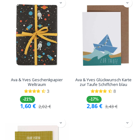
Ava & Yves Geschenkpapier
Ava & Yves Glückwunsch Karte
Weltraum
zur Taufe Schiffchen blau
3
8
-21%
-17%
1,60
€
2,86
€
2,02
€
3,43
€