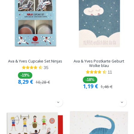
Ava & Yves Cupcake Set Ninjas
Ava & Yves Postkarte Geburt
Wolke blau
35
11
-19%
-18%
8,29
€
10,28
€
1,19
€
1,46
€