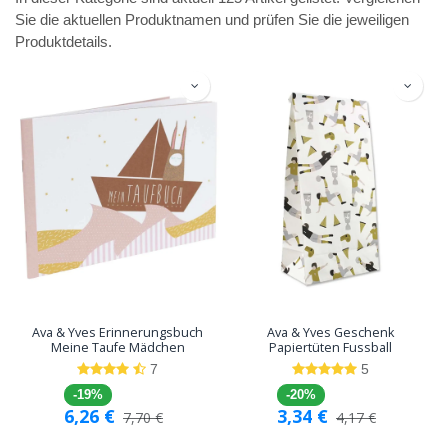
Sie die aktuellen Produktnamen und prüfen Sie die jeweiligen
Produktdetails.
Ava & Yves Erinnerungsbuch
Ava & Yves Geschenk
Meine Taufe Mädchen
Papiertüten Fussball
7
5
-19%
-20%
6,26
€
3,34
€
7,70
€
4,17
€