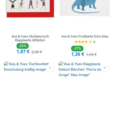
Ava & Yves Glückwunsch
Ava & Yves Postkarte Dino blau
Klappkarte Athleten
4
-21%
-17%
1,87
€
2,36
€
1,26
€
1,52
€