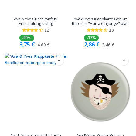
Ava & Yves Tischkonfetti
Ava & Yves Klappkarte Geburt
Einschulung kräftig
Bärchen "Hurra ein Junge" blau
12
13
-20%
-17%
3,75
€
2,86
€
4,69
€
3,46
€
Ava & Yves Klappkarte Taufe
Ava & Yves Kinder Button /