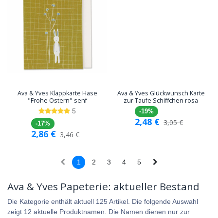
Ava & Yves Klappkarte Hase
Ava & Yves Glückwunsch Karte
"Frohe Ostern" senf
zur Taufe Schiffchen rosa
5
-19%
2,48
€
3,05
€
-17%
2,86
€
3,46
€
1
2
3
4
5
Ava & Yves Papeterie: aktueller Bestand
Die Kategorie enthält aktuell 125 Artikel. Die folgende Auswahl
zeigt 12 aktuelle Produktnamen. Die Namen dienen nur zur