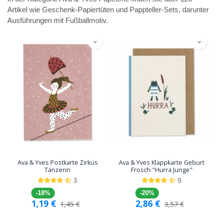
Artikel wie Geschenk-Papiertüten und Pappteller-Sets, darunter
Ausführungen mit Fußballmotiv.
Ava & Yves Postkarte Zirkus
Ava & Yves Klappkarte Geburt
Tänzerin
Frosch "Hurra Junge"
3
9
-18%
-20%
1,19
€
2,86
€
1,45
€
3,57
€