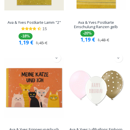
Ava & Yves Postkarte Lamm "2"
Ava & Yves Postkarte
Einschulung Ranzen gelb
15
-20%
-18%
1,19
€
1,48
€
1,19
€
1,45
€
Ava & Yves Erinnerungsbuch
Ava & Yves Luftballons Einhorn