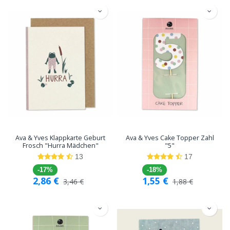
Ava & Yves Klappkarte Geburt
Ava & Yves Cake Topper Zahl
Frosch "Hurra Mädchen"
"5"
13
17
-17%
-18%
2,86
€
1,55
€
3,46
€
1,88
€