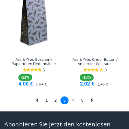
Ava & Yves Geschenk
Ava & Yves Kinder Button /
Papiertüten Fledermäuse
Anstecker Weltraum
5
8
-21%
-18%
4,00
€
2,02
€
5,04
€
2,46
€
1
2
3
4
5
Abonnieren Sie jetzt den kostenlosen