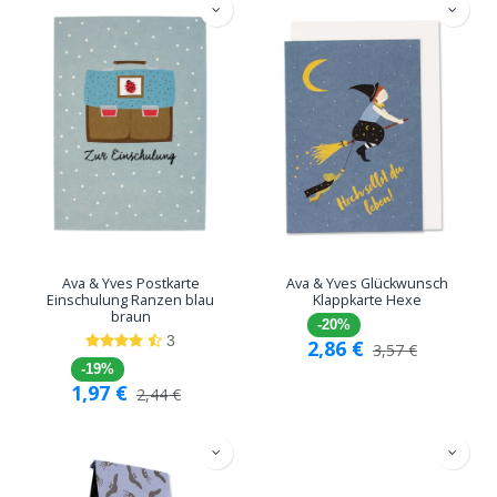
Ava & Yves Postkarte
Ava & Yves Glückwunsch
Einschulung Ranzen blau
Klappkarte Hexe
braun
-20%
3
2,86
€
3,57
€
-19%
1,97
€
2,44
€