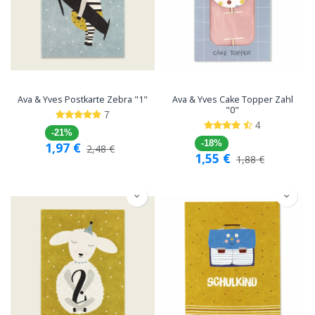
Ava & Yves Postkarte Zebra "1"
Ava & Yves Cake Topper Zahl
"0"
7
4
-21%
-18%
1,97
€
2,48
€
1,55
€
1,88
€