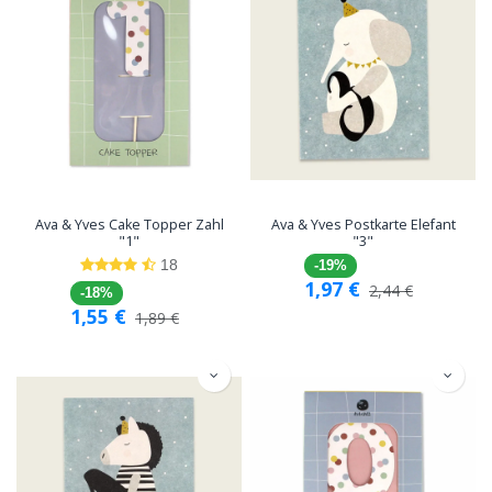
Ava & Yves Cake Topper Zahl
Ava & Yves Postkarte Elefant
"1"
"3"
18
-19%
1,97
€
2,44
€
-18%
1,55
€
1,89
€