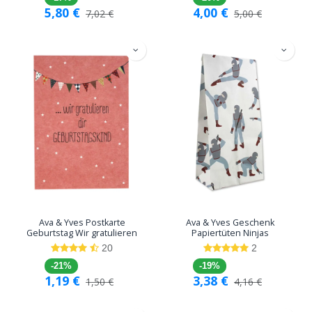
5,80
€
4,00
€
7,02
€
5,00
€
Ava & Yves Postkarte
Ava & Yves Geschenk
Geburtstag Wir gratulieren
Papiertüten Ninjas
20
2
-21%
-19%
1,19
€
3,38
€
1,50
€
4,16
€