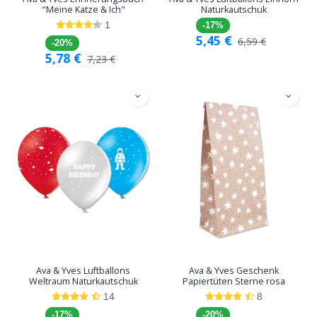
"Meine Katze & Ich"
Naturkautschuk
1
-17%
5,45
€
6,59
€
-20%
5,78
€
7,23
€
Ava & Yves Luftballons
Ava & Yves Geschenk
Weltraum Naturkautschuk
Papiertüten Sterne rosa
14
8
-17%
-20%