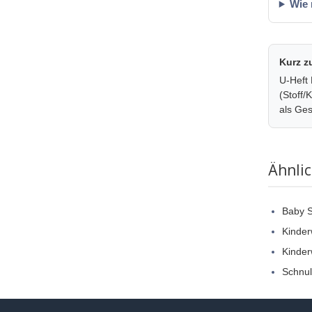
Wie 
Kurz 
U-Heft 
(Stoff/
als Ge
Ähnli
Baby S
Kinder
Kinde
Schnul