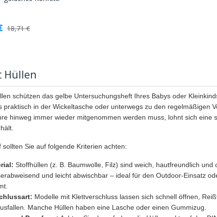
Warenkorb
€
18,71
€
t Hüllen
llen schützen das gelbe Untersuchungsheft Ihres Babys oder Kleinkin
 praktisch in der Wickeltasche oder unterwegs zu den regelmäßigen V
re hinweg immer wieder mitgenommen werden muss, lohnt sich eine stab
 hält.
sollten Sie auf folgende Kriterien achten:
rial:
Stoffhüllen (z. B. Baumwolle, Filz) sind weich, hautfreundlich und o
erabweisend und leicht abwischbar – ideal für den Outdoor-Einsatz oder
mt.
chlussart:
Modelle mit Klettverschluss lassen sich schnell öffnen, Rei
usfallen. Manche Hüllen haben eine Lasche oder einen Gummizug.