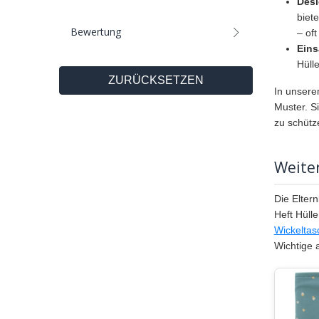
Desi
biet
Bewertung
– of
Eins
Hüll
ZURÜCKSETZEN
In unserem
Muster. Si
zu schütz
Weite
Die Elter
Heft Hüll
Wickeltas
Wichtige 