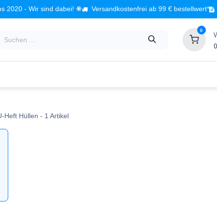
s 2020 - Wir sind dabei! ❋
Versandkostenfrei ab 99 € bestellwert*
0
0
Babyzimmer
Spielzeug
Kindermöbel
Fach
U-Heft Hüllen
- 1 Artikel