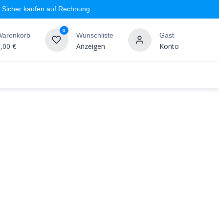
Sicher kaufen auf Rechnung
0
Warenkorb
Wunschliste
Gast
,00
€
Anzeigen
Konto
geschäft
Markenshops
Wandgestaltung
%SALE