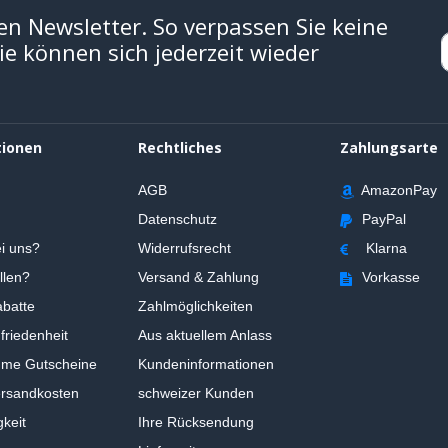
en Newsletter. So verpassen Sie keine
e können sich jederzeit wieder
tionen
Rechtliches
Zahlungsarte
AGB
AmazonPay
Datenschutz
PayPal
i uns?
Widerrufsrecht
Klarna
llen?
Versand & Zahlung
Vorkasse
batte
Zahlmöglichkeiten
riedenheit
Aus aktuellem Anlass
ume Gutscheine
Kundeninformationen
ersandkosten
schweizer Kunden
gkeit
Ihre Rücksendung