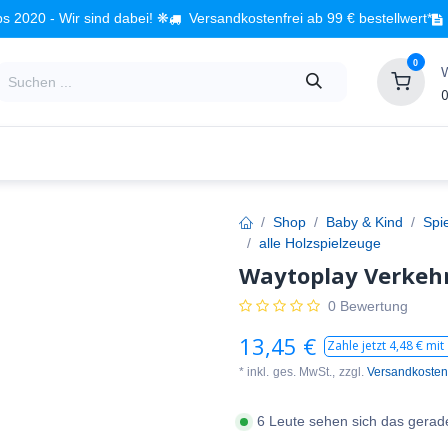
s 2020 - Wir sind dabei! ❋
Versandkostenfrei ab 99 € bestellwert*
0
0
Babyzimmer
Spielzeug
Kindermöbel
Fach
Shop
Baby & Kind
Spi
alle Holzspielzeuge
Waytoplay Verkehr
0 Bewertung
13,45
€
Zahle jetzt
4,48
€ mit
* inkl.
ges. MwSt.,
zzgl.
Versandkosten
6 Leute sehen sich das gerad