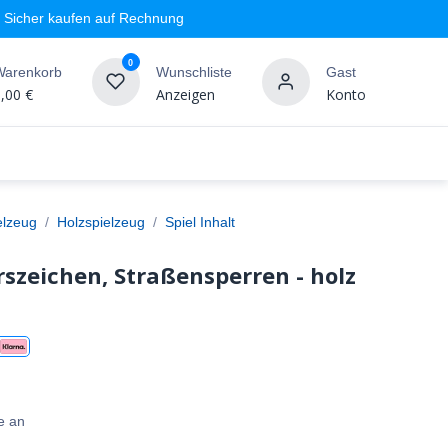
Sicher kaufen auf Rechnung
0
Warenkorb
Wunschliste
Gast
,00
€
Anzeigen
Konto
geschäft
Markenshops
Wandgestaltung
%SALE
elzeug
Holzspielzeug
Spiel Inhalt
szeichen, Straßensperren - holz
e an