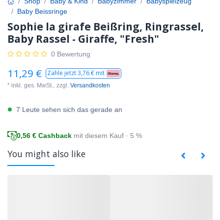
Shop
Baby & Kind
Babyzimmer
Babyspielzeug
Baby Beissringe
Sophie la girafe Beißring, Ringrassel,
Baby Rassel - Giraffe, "Fresh"
0 Bewertung
11,29
€
Zahle jetzt
3,76
€ mit
* inkl.
ges. MwSt.,
zzgl.
Versandkosten
7 Leute sehen sich das gerade an
0,56
€ Cashback
mit diesem Kauf · 5 %
You might also like