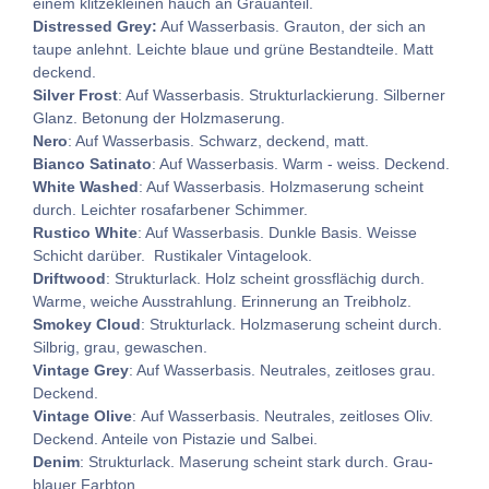
einem klitzekleinen hauch an Grauanteil.
Distressed Grey:
Auf Wasserbasis. Grauton, der sich an
taupe anlehnt. Leichte blaue und grüne Bestandteile. Matt
deckend.
Silver Frost
: Auf Wasserbasis. Strukturlackierung. Silberner
Glanz. Betonung der Holzmaserung.
Nero
: Auf Wasserbasis. Schwarz, deckend, matt.
Bianco Satinato
: Auf Wasserbasis. Warm - weiss. Deckend.
White Washed
: Auf Wasserbasis. Holzmaserung scheint
durch. Leichter rosafarbener Schimmer.
Rustico White
: Auf Wasserbasis. Dunkle Basis. Weisse
Schicht darüber. Rustikaler Vintagelook.
Driftwood
: Strukturlack. Holz scheint grossflächig durch.
Warme, weiche Ausstrahlung. Erinnerung an Treibholz.
Smokey Cloud
: Strukturlack. Holzmaserung scheint durch.
Silbrig, grau, gewaschen.
Vintage Grey
: Auf Wasserbasis. Neutrales, zeitloses grau.
Deckend.
Vintage Olive
: Auf Wasserbasis. Neutrales, zeitloses Oliv.
Deckend. Anteile von Pistazie und Salbei.
Denim
: Strukturlack. Maserung scheint stark durch. Grau-
blauer Farbton.