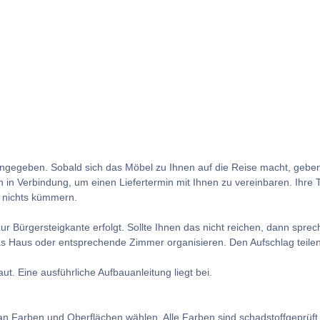
en angegeben. Sobald sich das Möbel zu Ihnen auf die Reise macht, gebe
Ihnen in Verbindung, um einen Liefertermin mit Ihnen zu vereinbaren. Ihr
m nichts kümmern.
ur Bürgersteigkante erfolgt. Sollte Ihnen das nicht reichen, dann sprec
s Haus oder entsprechende Zimmer organisieren. Den Aufschlag teilen w
 Eine ausführliche Aufbauanleitung liegt bei.
n Farben und Oberflächen wählen. Alle Farben sind schadstoffgeprüft. 