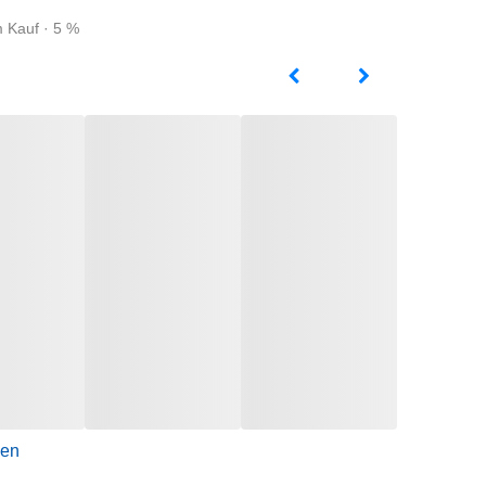
m Kauf · 5 %
gen