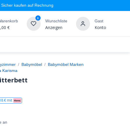
Sicher kaufen auf Rechnung
0
Warenkorb
Wunschliste
Gast
,00
€
Anzeigen
Konto
geschäft
Markenshops
Wandgestaltung
%SALE
yzimmer
Babymöbel
Babymöbel Marken
 Karisma
tterbett
18
€ mit
e an