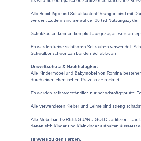
Es wird nur europäisches zertifiziertes Massivholz verw
Alle Beschläge und Schubkastenführungen sind mit Däm
werden. Zudem sind sie auf ca. 80 tsd Nutzungszyklen 
Schubkästen können komplett ausgezogen werden. Spezi
Es werden keine sichtbaren Schrauben verwendet. Sch
Schwalbenschwänzen bei den Schubladen
Umweltschutz & Nachhaltigkeit
Alle Kindermöbel und Babymöbel von Romina bestehen 
durch einen chemischen Prozess getrocknet.
Es werden selbstverständlich nur schadstoffgeprüfte F
Alle verwendeten Kleber und Leime sind streng schadst
Alle Möbel sind GREENGUARD GOLD zertifiziert. Das be
denen sich Kinder und Kleinkinder aufhalten äusserst wi
Hinweis zu den Farben.