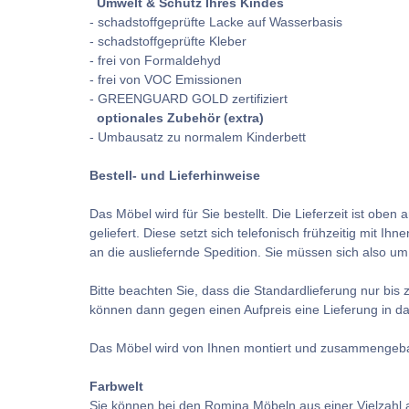
Umwelt & Schutz Ihres Kindes
- schadstoffgeprüfte Lacke auf Wasserbasis
- schadstoffgeprüfte Kleber
- frei von Formaldehyd
- frei von VOC Emissionen
- GREENGUARD GOLD zertifiziert
optionales Zubehör (extra)
- Umbausatz zu normalem Kinderbett
Bestell- und Lieferhinweise
Das Möbel wird für Sie bestellt. Die Lieferzeit ist ob
geliefert. Diese setzt sich telefonisch frühzeitig mit 
an die ausliefernde Spedition. Sie müssen sich also u
Bitte beachten Sie, dass die Standardlieferung nur bis z
können dann gegen einen Aufpreis eine Lieferung in da
Das Möbel wird von Ihnen montiert und zusammengebaut.
Farbwelt
Sie können bei den Romina Möbeln aus einer Vielzahl a