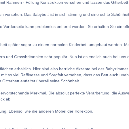
mit Rahmen - Füllung Konstruktion versehen und lassen das Gitterbett
ben versehen. Das Babybett ist in sich stimmig und eine echte Schönheit
e Vorderseite kann problemlos entfernt werden. So erhalten Sie ein of
bett später sogar zu einem normalen Kinderbett umgebaut werden. Mehr 
 und Grossbritannien sehr populär. Nun ist es endlich auch bei uns er
flächen erhältlich. Hier sind also herrliche Akzente bei der Babyzimmer 
d mit so viel Raffinesse und Sorgfalt versehen, dass das Bett auch un
itterbett entfaltet überall seine Schönheit.
hervorstechende Merkmal. Die absolut perfekte Verarbeitung, die Auswa
ck ab.
bung. Ebenso, wie die anderen Möbel der Kollektion.