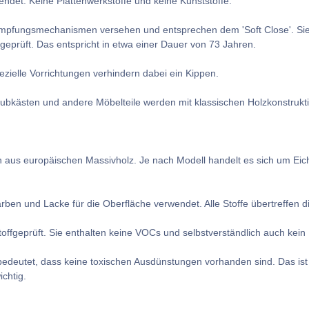
endet. Keine Plattenwerkstoffe und keine Kunststoffe.
pfungsmechanismen versehen und entsprechen dem 'Soft Close'. Sie kö
geprüft. Das entspricht in etwa einer Dauer von 73 Jahren.
elle Vorrichtungen verhindern dabei ein Kippen.
ubkästen und andere Möbelteile werden mit klassischen Holzkonstrukt
aus europäischen Massivholz. Je nach Modell handelt es sich um Eich
arben und Lacke für die Oberfläche verwendet. Alle Stoffe übertreffen
offgeprüft. Sie enthalten keine VOCs und selbstverständlich auch kei
deutet, dass keine toxischen Ausdünstungen vorhanden sind. Das ist
chtig.