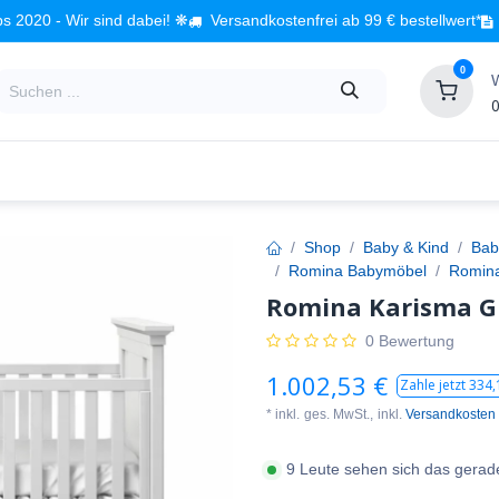
s 2020 - Wir sind dabei! ❋
Versandkostenfrei ab 99 € bestellwert*
0
0
Babyzimmer
Spielzeug
Kindermöbel
Fach
Shop
Baby & Kind
Bab
Romina Babymöbel
Romina
Romina Karisma Gi
0 Bewertung
1.002,53
€
Zahle jetzt
334,
* inkl.
ges. MwSt.,
inkl.
Versandkosten
9 Leute sehen sich das gerad