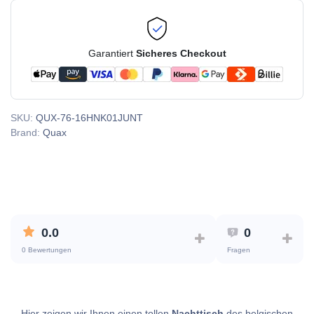
Garantiert
Sicheres Checkout
SKU:
QUX-76-16HNK01JUNT
Brand:
Quax
0.0
0
0 Bewertungen
Fragen
Hier zeigen wir Ihnen einen tollen
Nachttisch
des belgischen