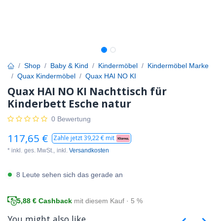
Shop
Baby & Kind
Kindermöbel
Kindermöbel Marke
Quax Kindermöbel
Quax HAI NO KI
Quax HAI NO KI Nachttisch für
Kinderbett Esche natur
0 Bewertung
117,65
€
Zahle jetzt
39,22
€ mit
* inkl.
ges. MwSt.,
inkl.
Versandkosten
8 Leute sehen sich das gerade an
5,88
€ Cashback
mit diesem Kauf · 5 %
You might also like