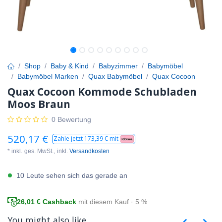
Shop
Baby & Kind
Babyzimmer
Babymöbel
Babymöbel Marken
Quax Babymöbel
Quax Cocoon
Quax Cocoon Kommode Schubladen
Moos Braun
0 Bewertung
520,17
€
Zahle jetzt
173,39
€ mit
* inkl.
ges. MwSt.,
inkl.
Versandkosten
10 Leute sehen sich das gerade an
26,01
€ Cashback
mit diesem Kauf · 5 %
You might also like