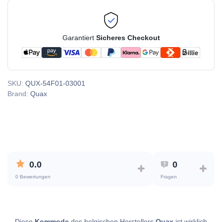
Garantiert
Sicheres Checkout
SKU:
QUX-54F01-03001
Brand:
Quax
0.0
0
0 Bewertungen
Fragen
Diese
Kommode
des belgischen Herstellers
Quax
ist wirklich