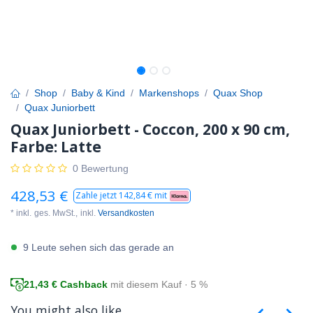
Shop
Baby & Kind
Markenshops
Quax Shop
Quax Juniorbett
Quax Juniorbett - Coccon, 200 x 90 cm,
Farbe: Latte
0 Bewertung
428,53
€
Zahle jetzt
142,84
€ mit
* inkl.
ges. MwSt.,
inkl.
Versandkosten
9 Leute sehen sich das gerade an
21,43
€ Cashback
mit diesem Kauf · 5 %
You might also like