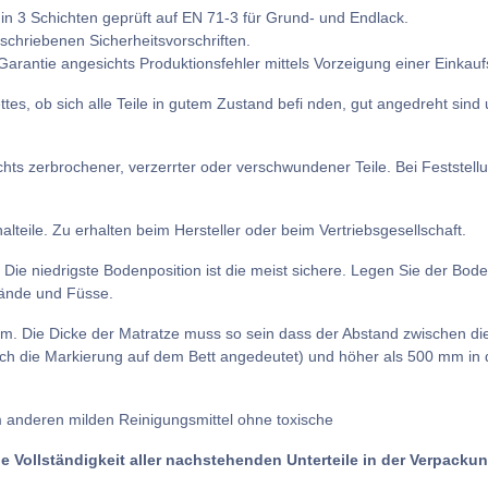
in 3 Schichten geprüft auf EN 71-3 für Grund- und Endlack.
schriebenen Sicherheitsvorschriften.
 Garantie angesichts Produktionsfehler mittels Vorzeigung einer Einkau
tes, ob sich alle Teile in gutem Zustand befi nden, gut angedreht sin
hts zerbrochener, verzerrter oder verschwundener Teile. Bei Feststel
lteile. Zu erhalten beim Hersteller oder beim Vertriebsgesellschaft.
ie niedrigste Bodenposition ist die meist sichere. Legen Sie der Bode
Hände und Füsse.
 Die Dicke der Matratze muss so sein dass der Abstand zwischen die 
rch die Markierung auf dem Bett angedeutet) und höher als 500 mm in 
m anderen milden Reinigungsmittel ohne toxische
die Vollständigkeit aller nachstehenden Unterteile in der Verpackun