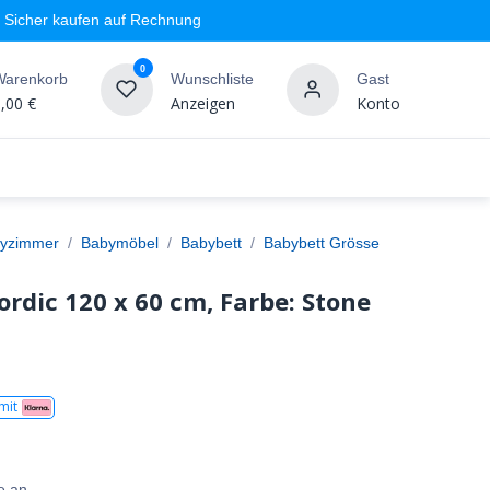
Sicher kaufen auf Rechnung
0
Warenkorb
Wunschliste
Gast
,00
€
Anzeigen
Konto
geschäft
Markenshops
Wandgestaltung
%SALE
yzimmer
Babymöbel
Babybett
Babybett Grösse
rdic 120 x 60 cm, Farbe: Stone
mit
e an