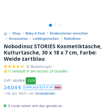
Shop
Baby & Kind
Kinderzimmer einrichten
Accessoires
Lieblingsmarken
Nobodinoz
Nobodinoz STORIES Kosmetiktasche,
Kulturtasche, 30 x 18 x 7 cm, Farbe:
Weide zartblau
11 Bewertungen
11 verkauft in den letzten 24 Stunden
UVP:
30,29
€
-21%
24,04
€
Zahle jetzt
8,01
€ mit
* inkl.
ges. MwSt.,
inkl.
Versandkosten
6 Leute sehen sich das gerade an