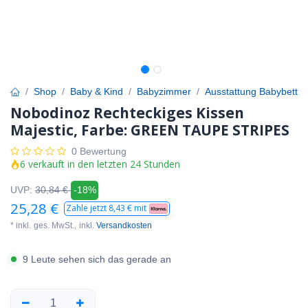
Shop
Baby & Kind
Babyzimmer
Ausstattung Babybett
Nobodinoz Rechteckiges Kissen
Majestic, Farbe: GREEN TAUPE STRIPES
0 Bewertung
6 verkauft in den letzten 24 Stunden
UVP:
30,84
€
-18%
25,28
€
Zahle jetzt
8,43
€ mit
* inkl.
ges. MwSt.,
inkl.
Versandkosten
9 Leute sehen sich das gerade an