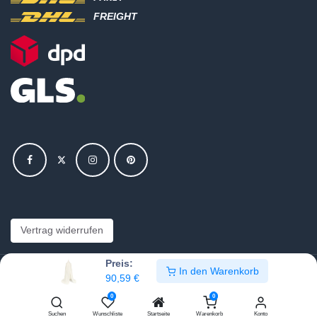
FREIGHT
Vertrag widerrufen
Preis:
In den Warenkorb
Copyright © Hajus AG - Alle Rechte vorbehalten
90,59
€
0
0
Bearbeite Einstellungen
Suchen
Wunschliste
Startseite
Warenkorb
Konto