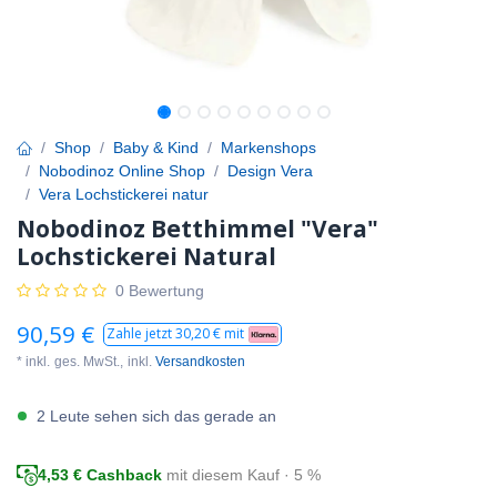
Shop
Baby & Kind
Markenshops
Nobodinoz Online Shop
Design Vera
Vera Lochstickerei natur
Nobodinoz Betthimmel "Vera"
Lochstickerei Natural
0 Bewertung
90,59
€
Zahle jetzt
30,20
€ mit
* inkl.
ges. MwSt.,
inkl.
Versandkosten
2 Leute sehen sich das gerade an
4,53
€ Cashback
mit diesem Kauf · 5 %