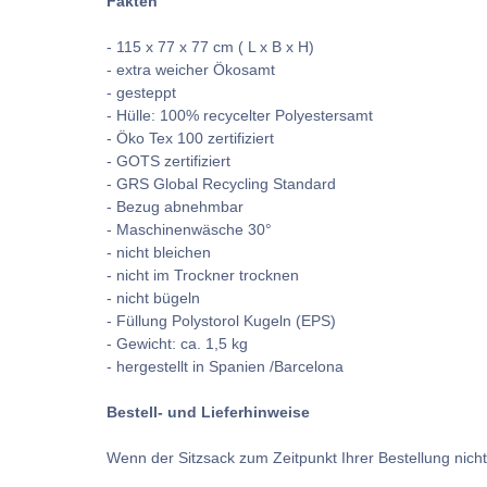
Fakten
- 115 x 77 x 77 cm ( L x B x H)
- extra weicher Ökosamt
- gesteppt
- Hülle: 100% recycelter Polyestersamt
- Öko Tex 100 zertifiziert
- GOTS zertifiziert
- GRS Global Recycling Standard
- Bezug abnehmbar
- Maschinenwäsche 30°
- nicht bleichen
- nicht im Trockner trocknen
- nicht bügeln
- Füllung Polystorol Kugeln (EPS)
- Gewicht: ca. 1,5 kg
- hergestellt in Spanien /Barcelona
Bestell- und Lieferhinweise
Wenn der Sitzsack zum Zeitpunkt Ihrer Bestellung nicht