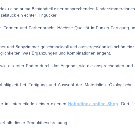
 dazu eine prima Bestandteil einer ansprechenden Kinderzimmereinrich
inzelstück ein echter Hingucker.
le Formen und Farbenpracht. Höchste Qualität in Punkto Fertigung un
immer und Babyzimmer geschmackvoll und aussergewöhnlich schön einzur
öglichkeiten, was Ergänzungen und Kombinationen angeht.
e ein roter Faden durch das Angebot, wie die ansprechenden und in
altigkeit bei Fertigung und Auswahl der Materialien. Ökologische V
ier im Internetladen einen eigenen
Nobodinoz online Shop
. Dort f
terhalb dieser Produktbeschreibung.