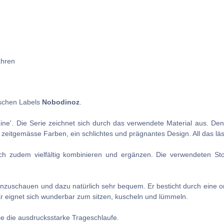
ahren
schen Labels
Nobodinoz
.
Line'.
Die Serie zeichnet sich durch das verwendete Material aus. De
d zeitgemässe Farben, ein schlichtes und prägnantes Design. All das läs
ich zudem vielfältig kombinieren und ergänzen. Die verwendeten Sto
anzuschauen und dazu natürlich sehr bequem. Er besticht durch eine or
Er eignet sich wunderbar zum sitzen, kuscheln und lümmeln.
ie die ausdrucksstarke Trageschlaufe.