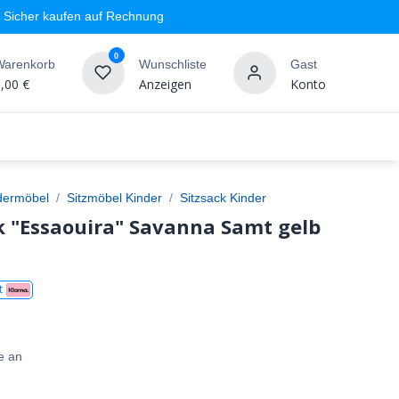
Sicher kaufen auf Rechnung
0
Warenkorb
Wunschliste
Gast
,00
€
Anzeigen
Konto
geschäft
Markenshops
Wandgestaltung
%SALE
dermöbel
Sitzmöbel Kinder
Sitzsack Kinder
k "Essaouira" Savanna Samt gelb
t
e an