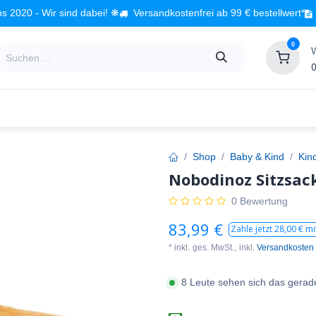
s 2020 - Wir sind dabei! ❋
Versandkostenfrei ab 99 € bestellwert*
0
0
Babyzimmer
Spielzeug
Kindermöbel
Fach
Shop
Baby & Kind
Kin
Nobodinoz Sitzsac
0 Bewertung
83,99
€
Zahle jetzt
28,00
€ mi
* inkl.
ges. MwSt.,
inkl.
Versandkosten
8 Leute sehen sich das gerad