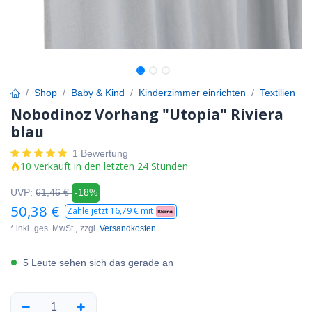
Shop
Baby & Kind
Kinderzimmer einrichten
Textilien
Nobodinoz Vorhang "Utopia" Riviera
blau
1 Bewertung
10 verkauft in den letzten 24 Stunden
UVP:
61,46
€
-18%
50,38
€
Zahle jetzt
16,79
€ mit
* inkl.
ges. MwSt.,
zzgl.
Versandkosten
5 Leute sehen sich das gerade an