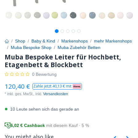
Shop
Baby & Kind
Markenshops
mehr Markenshops
Muba Bespoke Shop
Muba Zubehör Betten
Muba Bespoke Leiter für Hochbett,
Etagenbett & Blockbett
0 Bewertung
120,40
€
Zahle jetzt
40,13
€ mit
* inkl.
ges. MwSt.,
inkl.
Versandkosten
10 Leute sehen sich das gerade an
6,02
€ Cashback
mit diesem Kauf · 5 %
You might also like