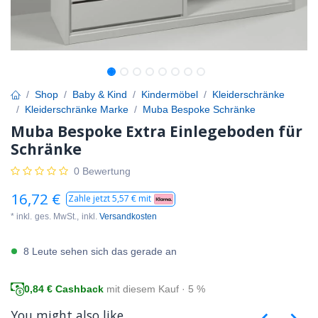
Shop
Baby & Kind
Kindermöbel
Kleiderschränke
Kleiderschränke Marke
Muba Bespoke Schränke
Muba Bespoke Extra Einlegeboden für
Schränke
0 Bewertung
16,72
€
Zahle jetzt
5,57
€ mit
* inkl.
ges. MwSt.,
inkl.
Versandkosten
8 Leute sehen sich das gerade an
0,84
€ Cashback
mit diesem Kauf · 5 %
You might also like