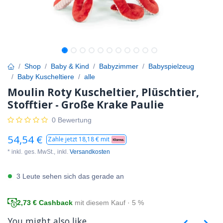
Shop
Baby & Kind
Babyzimmer
Babyspielzeug
Baby Kuscheltiere
alle
Moulin Roty Kuscheltier, Plüschtier,
Stofftier - Große Krake Paulie
0 Bewertung
54,54
€
Zahle jetzt
18,18
€ mit
* inkl.
ges. MwSt.,
inkl.
Versandkosten
3 Leute sehen sich das gerade an
2,73
€ Cashback
mit diesem Kauf · 5 %
You might also like