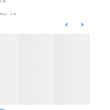
e an
Kauf · 5 %
gen