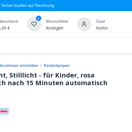
Sicher kaufen auf Rechnung
0
Warenkorb
Wunschliste
Gast
,00
€
Anzeigen
Konto
geschäft
Markenshops
Wandgestaltung
%SALE
derzimmer einrichten
Kinderlampen
, Stilllicht - für Kinder, rosa
sich nach 15 Minuten automatisch