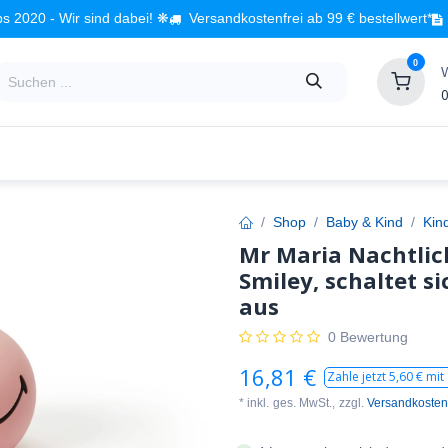
s 2020 - Wir sind dabei! ❋
Versandkostenfrei ab 99 € bestellwert*
0
0
Babyzimmer
Spielzeug
Kindermöbel
Fach
Shop
Baby & Kind
Kin
Mr Maria Nachtlicht
Smiley, schaltet 
aus
0 Bewertung
16,81
€
Zahle jetzt
5,60
€ mit
* inkl.
ges. MwSt.,
zzgl.
Versandkosten