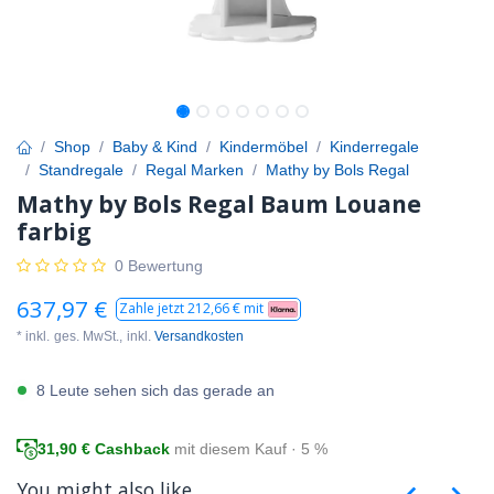
Shop
Baby & Kind
Kindermöbel
Kinderregale
Standregale
Regal Marken
Mathy by Bols Regal
Mathy by Bols Regal Baum Louane
farbig
0 Bewertung
637,97
€
Zahle jetzt
212,66
€ mit
* inkl.
ges. MwSt.,
inkl.
Versandkosten
8 Leute sehen sich das gerade an
31,90
€ Cashback
mit diesem Kauf · 5 %
You might also like