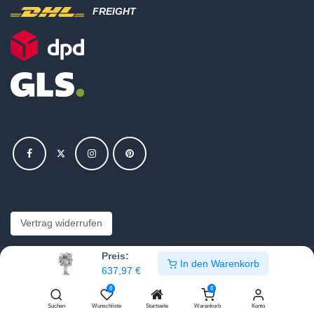
FREIGHT
Vertrag widerrufen
Preis:
In den Warenkorb
Copyright © Hajus AG - Alle Rechte vorbehalten
637,97
€
0
0
Bearbeite Einstellungen
Suchen
Wunschliste
Startseite
Warenkorb
Konto