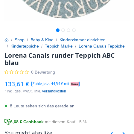
Shop
Baby & Kind
Kinderzimmer einrichten
Kinderteppiche
Teppich Marke
Lorena Canals Teppiche
Lorena Canals runder Teppich ABC
blau
0 Bewertung
133,61
€
Zahle jetzt
44,54
€ mit
* inkl.
ges. MwSt.,
inkl.
Versandkosten
8 Leute sehen sich das gerade an
6,68
€ Cashback
mit diesem Kauf · 5 %
You might also like