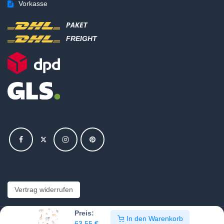
Vorkasse
PAKET
FREIGHT
Vertrag widerrufen
Preis:
In den Warenkorb
Copyright © Hajus AG - Alle Rechte vorbehalten
63,55
€