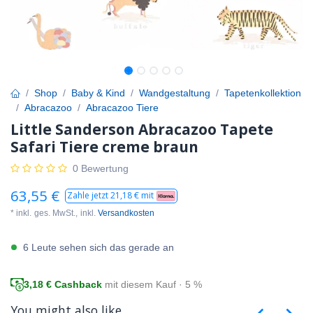
Shop
Baby & Kind
Wandgestaltung
Tapetenkollektion
Abracazoo
Abracazoo Tiere
Little Sanderson Abracazoo Tapete
Safari Tiere creme braun
0 Bewertung
63,55
€
Zahle jetzt
21,18
€ mit
* inkl.
ges. MwSt.,
inkl.
Versandkosten
6 Leute sehen sich das gerade an
3,18
€ Cashback
mit diesem Kauf · 5 %
You might also like