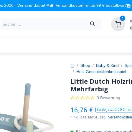
s 2020 - Wir sind dabei! ❋
Versandkostenfrei ab 99 € bestellwert*
0
0
Babyzimmer
Spielzeug
Kindermöbel
Fach
Shop
Baby & Kind
Spi
Holz Geschicklichkeitsspiel
Little Dutch Holzri
Mehrfarbig
0 Bewertung
16,76
€
Zahle jetzt
5,59
€ mit
* inkl.
ges. MwSt.,
zzgl.
Versandkosten
8 Leute sehen sich das gerad