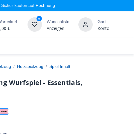
Sicher kaufen auf Rechnung
0
Warenkorb
Wunschliste
Gast
,00
€
Anzeigen
Konto
geschäft
Markenshops
Wandgestaltung
%SALE
elzeug
Holzspielzeug
Spiel Inhalt
ng Wurfspiel - Essentials,
e an