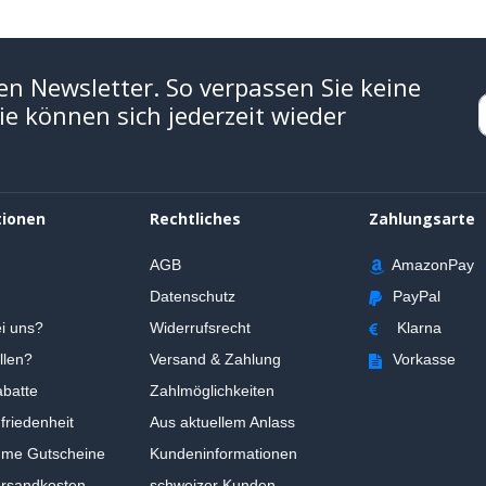
en Newsletter. So verpassen Sie keine
e können sich jederzeit wieder
tionen
Rechtliches
Zahlungsarte
AGB
AmazonPay
Datenschutz
PayPal
i uns?
Widerrufsrecht
Klarna
llen?
Versand & Zahlung
Vorkasse
batte
Zahlmöglichkeiten
riedenheit
Aus aktuellem Anlass
ume Gutscheine
Kundeninformationen
ersandkosten
schweizer Kunden