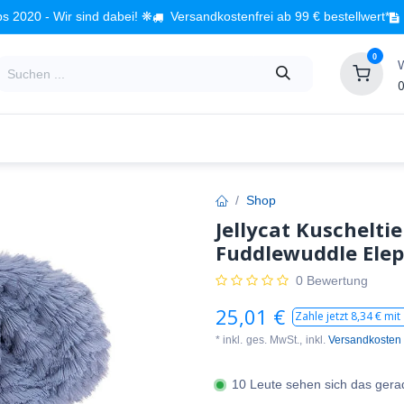
s 2020 - Wir sind dabei! ❋
Versandkostenfrei ab 99 € bestellwert*
0
0
Babyzimmer
Spielzeug
Kindermöbel
Fach
Shop
Jellycat Kuscheltier
Fuddlewuddle Elep
0 Bewertung
25,01
€
Zahle jetzt
8,34
€ mit
* inkl.
ges. MwSt.,
inkl.
Versandkosten
10 Leute sehen sich das gera