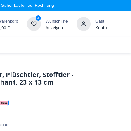
Sicher kaufen auf Rechnung
0
Warenkorb
Wunschliste
Gast
,00
€
Anzeigen
Konto
geschäft
Markenshops
Wandgestaltung
%SALE
, Plüschtier, Stofftier -
hant, 23 x 13 cm
de an