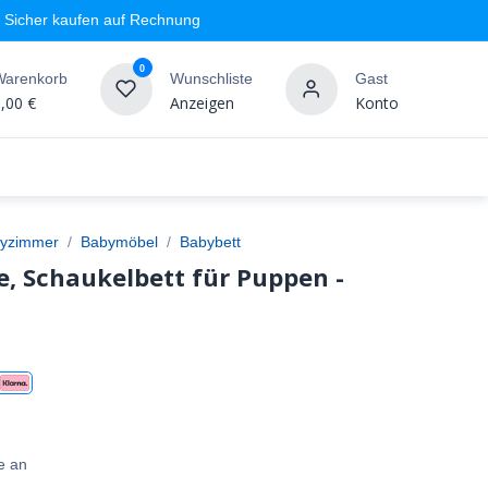
Sicher kaufen auf Rechnung
0
Warenkorb
Wunschliste
Gast
,00
€
Anzeigen
Konto
geschäft
Markenshops
Wandgestaltung
%SALE
yzimmer
Babymöbel
Babybett
, Schaukelbett für Puppen -
e an