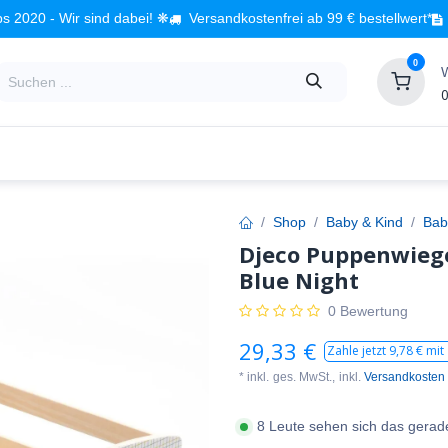
s 2020 - Wir sind dabei! ❋
Versandkostenfrei ab 99 € bestellwert*
0
0
Babyzimmer
Spielzeug
Kindermöbel
Fach
Shop
Baby & Kind
Bab
Djeco Puppenwiege
Blue Night
0 Bewertung
29,33
€
Zahle jetzt
9,78
€ mit
* inkl.
ges. MwSt.,
inkl.
Versandkosten
8 Leute sehen sich das gerad