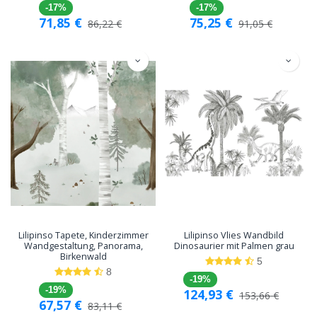
-17%
-17%
71,85
€
75,25
€
86,22
€
91,05
€
Lilipinso Tapete, Kinderzimmer
Lilipinso Vlies Wandbild
Wandgestaltung, Panorama,
Dinosaurier mit Palmen grau
Birkenwald
5
8
-19%
-19%
124,93
€
153,66
€
67,57
€
83,11
€