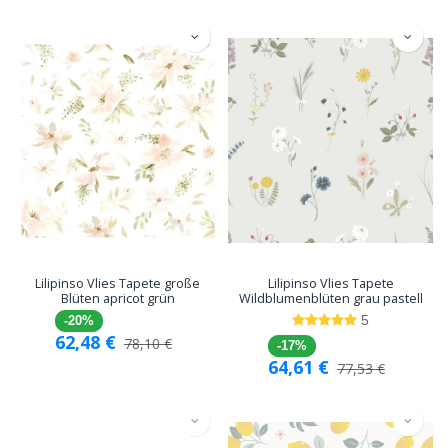
Lilipinso Vlies Tapete große
Lilipinso Vlies Tapete
Blüten apricot grün
Wildblumenblüten grau pastell
5
-20%
62,48
€
78,10
€
-17%
64,61
€
77,53
€