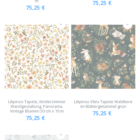
m
75,25
€
75,25
€
Lilipinso Tapete, Kinderzimmer
Lilipinso Vlies Tapete Waldtiere
Wandgestaltung, Panorama,
im Blättergetümmel grün
Vintage Blumen 50 cm x 10 m
75,25
€
75,25
€