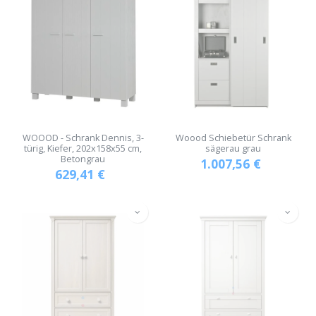
WOOOD - Schrank Dennis, 3-
Woood Schiebetür Schrank
türig, Kiefer, 202x158x55 cm,
sägerau grau
Betongrau
1.007,56
€
629,41
€