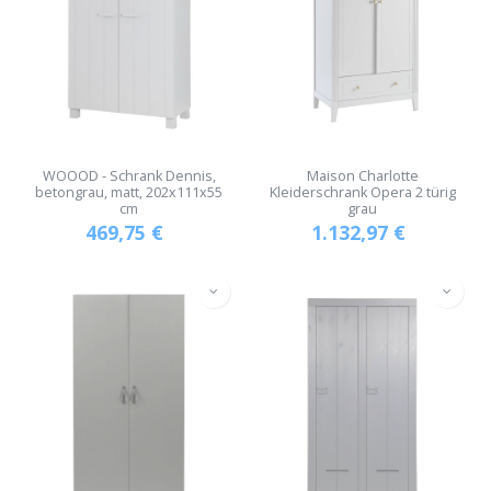
WOOOD - Schrank Dennis,
Maison Charlotte
betongrau, matt, 202x111x55
Kleiderschrank Opera 2 türig
cm
grau
469,75
€
1.132,97
€