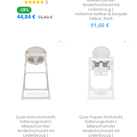
Mitwachsender
3
Kinderhochstuhl mit
Lederbezug |
-19%
Höhenverstellbar & Kompakt
44,84
€
55,60
€
Faltbar, Weiß
91,60
€
Quax Viola Hochstuhl,
Quax Papum Hochstuhl,
Fütterungsstuhl |
Fütterungsstuhl |
Mitwachsender
Mitwachsender
Kinderhochstuhl mit
Kinderhochstuhl mit
Lederbezug |
Lederbezug |