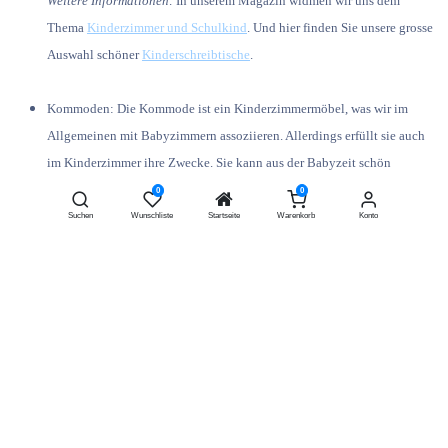
Weitere Informationen:
In unserem Magazin widmen wir uns dem
Thema
Kinderzimmer und Schulkind
. Und hier finden Sie unsere grosse
Auswahl schöner
Kinderschreibtische
.
Kommoden:
Die Kommode ist ein Kinderzimmermöbel, was wir im
Allgemeinen mit Babyzimmern assoziieren. Allerdings erfüllt sie auch
im Kinderzimmer ihre Zwecke. Sie kann aus der Babyzeit schön
weitergenutzt werden und ist eine schöne Möglichkeit mehr Stauraum
0
0
zu schaffen. Das kann für Kleidung und / oder Wäsche sein, wenn der
Suchen
Wunschliste
Startseite
Warenkorb
Konto
Kleiderschrank nicht ausreichend ist. Oder natürlich auch für allerlei
Accessoires.
Weitere Informationen:
Hier gelangen Sie zu unseren
Kommoden
.
Welche Kindermöbelstile gibt es?
Diese Frage lässt sich so pauschal nicht beantworten. Denn das
Kindermöbeldesign und dementsprechend die Stile sind mittlerweile so