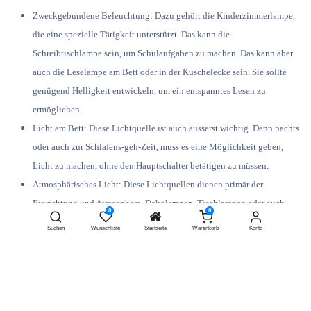
Zweckgebundene Beleuchtung:
Dazu gehört die Kinderzimmerlampe,
die eine spezielle Tätigkeit unterstützt. Das kann die
Schreibtischlampe sein, um Schulaufgaben zu machen. Das kann aber
auch die Leselampe am Bett oder in der Kuschelecke sein. Sie sollte
genügend Helligkeit entwickeln, um ein entspanntes Lesen zu
ermöglichen.
Licht am Bett:
Diese Lichtquelle ist auch äusserst wichtig. Denn nachts
oder auch zur Schlafens-geh-Zeit, muss es eine Möglichkeit geben,
Licht zu machen, ohne den Hauptschalter betätigen zu müssen.
Atmosphärisches Licht:
Diese Lichtquellen dienen primär der
Einrichtung und Atmosphäre. Dekolampen, Tischlampen oder auch
0
0
Wandlampen sind Kinderzimmerlampen, die das bewerkstelligen
Suchen
Wunschliste
Startseite
Warenkorb
Konto
können.
Lampen zur Kinderzimmerdeko:
Hier sind Objektlampen oder auch
Lichterketten zu nennen. Diese Kinderzimmerlampen stellen auch im
ausgeschalteten Zustand eine schöne Möglichkeit der Deko im