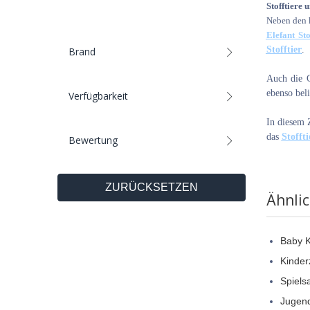
Stofftiere
Neben den k
Elefant Sto
Stofftier
.
Brand
Auch die G
ebenso beli
Verfügbarkeit
In diesem 
das
Stoffti
Bewertung
ZURÜCKSETZEN
Ähnli
Baby 
Kinder
Spiels
Jugen