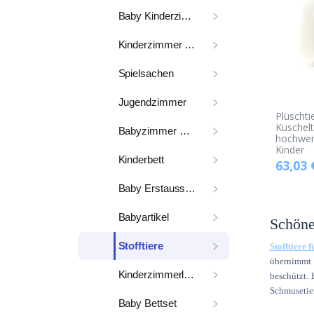
Baby Kinderzimmer
Kinderzimmer komplett
Spielsachen
Jugendzimmer
Plüschti
Kuschelt
Babyzimmer Möbel
hochwert
Kinder
Kinderbett
63,03
Baby Erstausstattung
Babyartikel
Schöne 
Stofftiere
Stofftiere 
übernimmt v
Kinderzimmerlampe
beschützt. 
Schmusetier
Baby Bettset