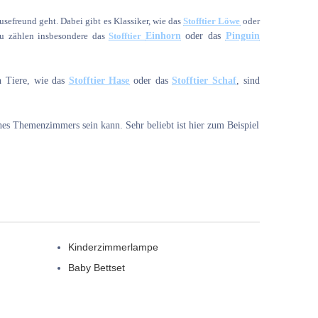
sefreund geht. Dabei gibt es Klassiker, wie das
Stofftier Löwe
oder
zu zählen insbesondere das
Stofftier
Einhorn
oder das
Pinguin
en Tiere, wie das
Stofftier Hase
oder das
Stofftier Schaf
, sind
es Themenzimmers sein kann. Sehr beliebt ist hier zum Beispiel
Kinderzimmerlampe
Baby Bettset