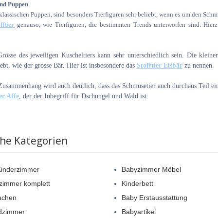
 und Puppen
lassischen Puppen, sind besonders Tierfiguren sehr beliebt, wenn es um den Schmu
fftier
genauso, wie Tierfiguren, die bestimmten Trends unterworfen sind. Hier
rösse des jeweiligen Kuscheltiers kann sehr unterschiedlich sein. Die klein
ebt, wie der grosse Bär. Hier ist insbesondere das
Stofftier Eisbär
zu nennen.
Zusammenhang wird auch deutlich, dass das Schmusetier auch durchaus Teil ein
er Affe
, der der Inbegriff für Dschungel und Wald ist.
che Kategorien
Kinderzimmer
Babyzimmer Möbel
zimmer komplett
Kinderbett
achen
Baby Erstausstattung
dzimmer
Babyartikel