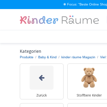
Zum Inhalt springen
❋ Focus: "Beste Online Shop
Alle Produkte
Kinderzimmer einrichten
Kategorien
Produkte
Baby & Kind
kinder räume Magazin
Viel
Zurück
Stofftiere Kinder