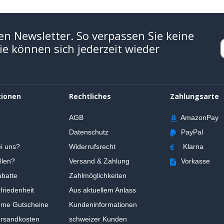
en Newsletter. So verpassen Sie keine
e können sich jederzeit wieder
tionen
Rechtliches
Zahlungsarte
AGB
AmazonPay
Datenschutz
PayPal
i uns?
Widerrufsrecht
Klarna
llen?
Versand & Zahlung
Vorkasse
batte
Zahlmöglichkeiten
riedenheit
Aus aktuellem Anlass
ume Gutscheine
Kundeninformationen
ersandkosten
schweizer Kunden