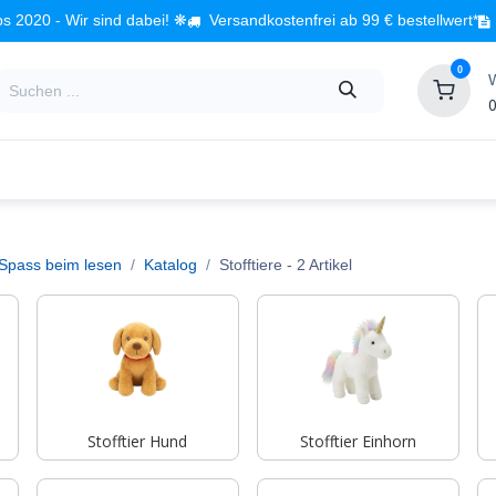
s 2020 - Wir sind dabei! ❋
Versandkostenfrei ab 99 € bestellwert*
0
0
Babyzimmer
Spielzeug
Kindermöbel
Fach
 Spass beim lesen
Katalog
Stofftiere
- 2 Artikel
Stofftier Hund
Stofftier Einhorn