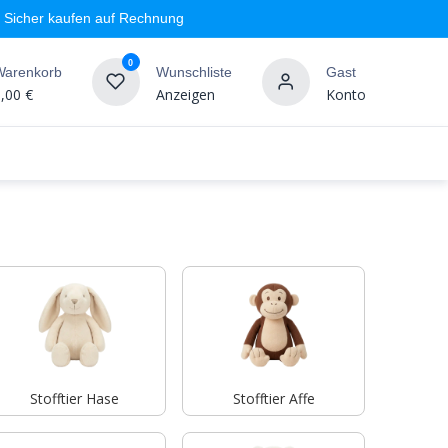
Sicher kaufen auf Rechnung
0
Warenkorb
Wunschliste
Gast
,00
€
Anzeigen
Konto
geschäft
Markenshops
Wandgestaltung
%SALE
Stofftier Hase
Stofftier Affe