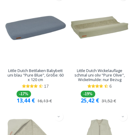
Little Dutch Bettlaken Babybett
Little Dutch Wickelauflage
uni blau "Pure Blue", Größe: 60
schmal uni oliv "Pure Olive",
x 120 cm
Wickelmulde: nur Bezug
17
6
-17%
-19%
13,44
€
25,42
€
16,13
€
31,52
€