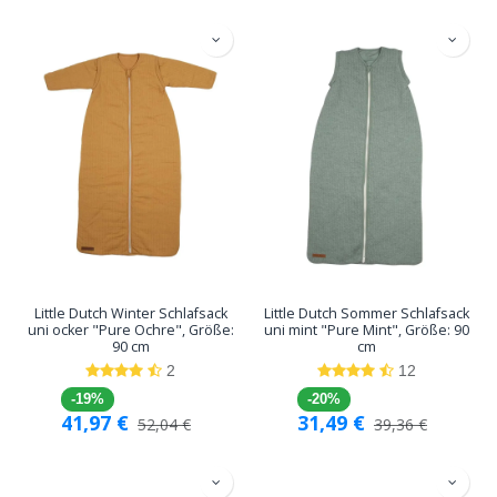
Little Dutch Winter Schlafsack
Little Dutch Sommer Schlafsack
uni ocker "Pure Ochre", Größe:
uni mint "Pure Mint", Größe: 90
90 cm
cm
2
12
-19%
-20%
41,97
€
31,49
€
52,04
€
39,36
€