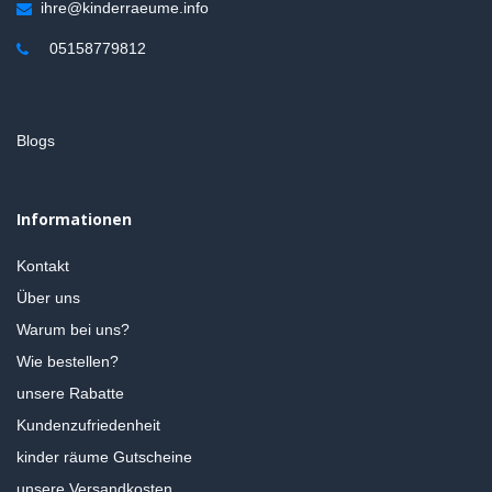
ihre@kinderraeume.info
05158779812
Blogs
Informationen
Kontakt
Über uns
Warum bei uns?
Wie bestellen?
unsere Rabatte
Kundenzufriedenheit
kinder räume Gutscheine
unsere Versandkosten