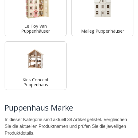
Le Toy Van
Puppenhäuser
Maileg Puppenhäuser
Kids Concept
Puppenhaus
Puppenhaus Marke
In dieser Kategorie sind aktuell 38 Artikel gelistet. Vergleichen
Sie die aktuellen Produktnamen und prüfen Sie die jeweiligen
Produktdetails.