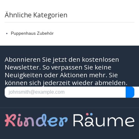
Ähnliche Kategorien
Puppenhaus Zubehör
Abonnieren Sie jetzt den kostenlosen
Newsletter. So verpassen Sie keine
Neuigkeiten oder Aktionen mehr. Sie
können sich jederzeit wieder abmelden.