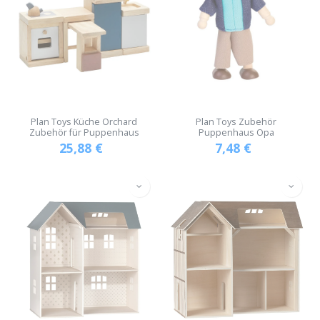
Plan Toys Küche Orchard
Plan Toys Zubehör
Zubehör für Puppenhaus
Puppenhaus Opa
25,88
€
7,48
€