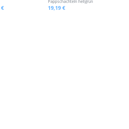
Pappschachteln hellgrün
€
19,19
€