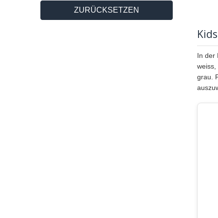
ZURÜCKSETZEN
Kid
In der
weiss,
grau. 
auszu