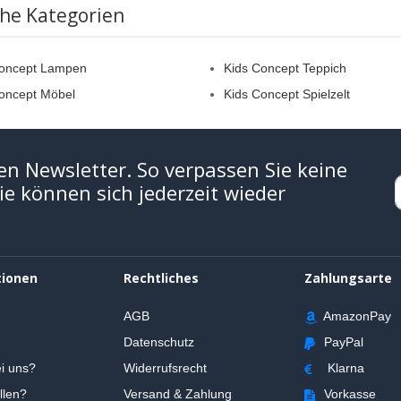
che Kategorien
Concept Lampen
Kids Concept Teppich
oncept Möbel
Kids Concept Spielzelt
en Newsletter. So verpassen Sie keine
e können sich jederzeit wieder
tionen
Rechtliches
Zahlungsarte
AGB
AmazonPay
Datenschutz
PayPal
i uns?
Widerrufsrecht
Klarna
llen?
Versand & Zahlung
Vorkasse