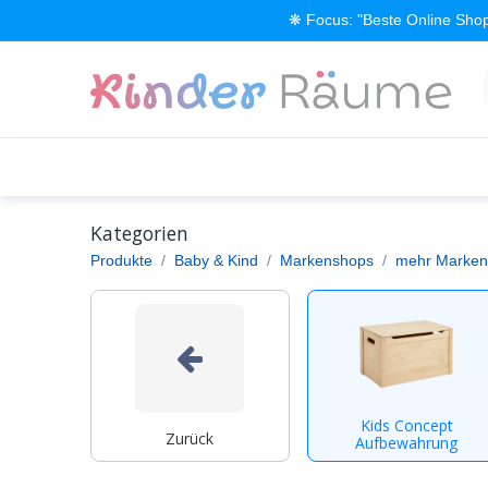
Zum Inhalt springen
❋ Focus: "Beste Online Shop
Alle Produkte
Kinderzimmer einrichten
Kategorien
Produkte
Baby & Kind
Markenshops
mehr Marken
Kids Concept
Zurück
Aufbewahrung