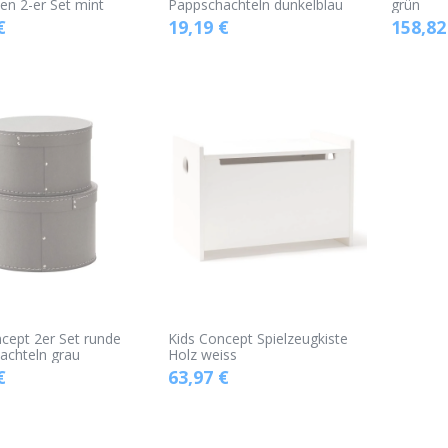
en 2-er Set mint
Pappschachteln dunkelblau
grün
€
19,19
€
158,82
cept 2er Set runde
Kids Concept Spielzeugkiste
achteln grau
Holz weiss
€
63,97
€