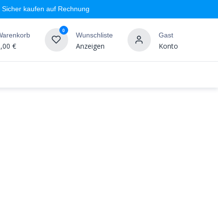
Sicher kaufen auf Rechnung
0
Warenkorb
Wunschliste
Gast
,00
€
Anzeigen
Konto
geschäft
Markenshops
Wandgestaltung
%SALE