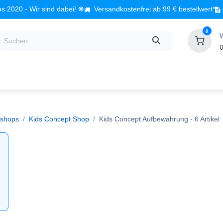
s 2020 - Wir sind dabei! ❋
Versandkostenfrei ab 99 € bestellwert*
0
0
Babyzimmer
Spielzeug
Kindermöbel
Fach
shops
Kids Concept Shop
Kids Concept Aufbewahrung
- 6 Artikel