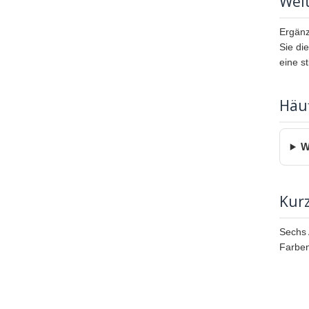
Weit
Ergänz
Sie di
eine s
Häuf
W
Kur
Sechs 
Farben