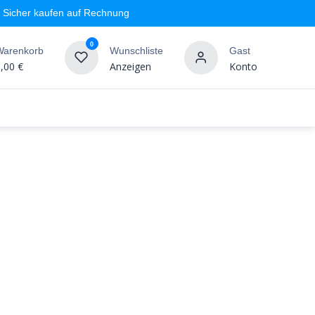
Sicher kaufen auf Rechnung
0
Warenkorb
Wunschliste
Gast
,00
€
Anzeigen
Konto
geschäft
Markenshops
Wandgestaltung
%SALE