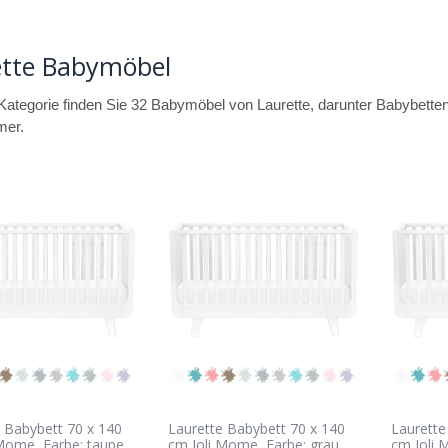
ette Babymöbel
 Kategorie finden Sie 32 Babymöbel von Laurette, darunter Babybet
mer.
 Babybett 70 x 140
Laurette Babybett 70 x 140
Laurette
Mome, Farbe: taupe
cm Joli Mome, Farbe: grau
cm Joli 