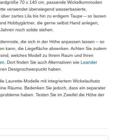
tandardgröße 70 x 140 cm, passende Wickelkommoden
ette verwendet überwiegend wasserbasierte,
ber zartes Lila bis hin zu erdigem Taupe – so lassen
und Hobbygärtner, die gerne selbst Hand anlegen,
 Jahren noch solide stehen.
Lattenroste, die sich in der Höhe anpassen lassen – so
hen kann, die Liegefläche absenken. Achten Sie zudem
r sind, welches Modell zu Ihrem Raum und Ihren
en
. Dort finden Sie auch Alternativen wie
Leander
nderen Designschwerpunkt haben.
ie Laurette-Modelle mit integriertem Wickelaufsatz
leine Räume. Bedenken Sie jedoch, dass ein separater
nprobleme haben. Testen Sie im Zweifel die Höhe der