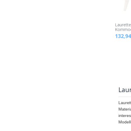
Laurette
Kommod
132,94
Lau
Lauret
Materi
intere
Modell