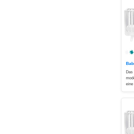
Bab
Das 
mode
eine