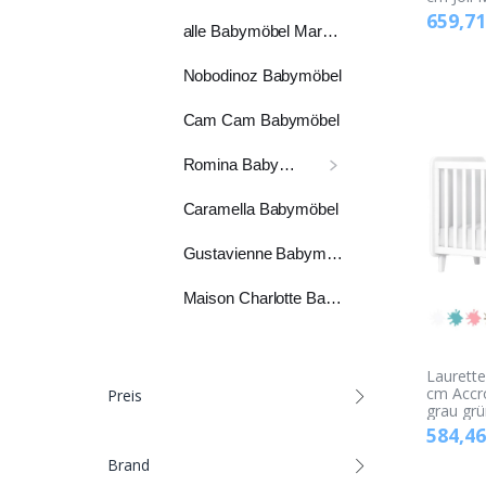
659,71
alle Babymöbel Marken
Nobodinoz Babymöbel
Cam Cam Babymöbel
Romina Babymöbel
Caramella Babymöbel
Gustavienne Babymöbel
Maison Charlotte Babymöbel
Laurette
cm Accr
Preis
grau grü
584,46
Brand