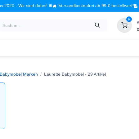
s 2020 - Wir sind dabei! ❋
Versandkostenfrei ab 99 € bestellwert*
0
0
Babyzimmer
Spielzeug
Kindermöbel
Fach
Babymöbel Marken
Laurette Babymöbel
- 29 Artikel