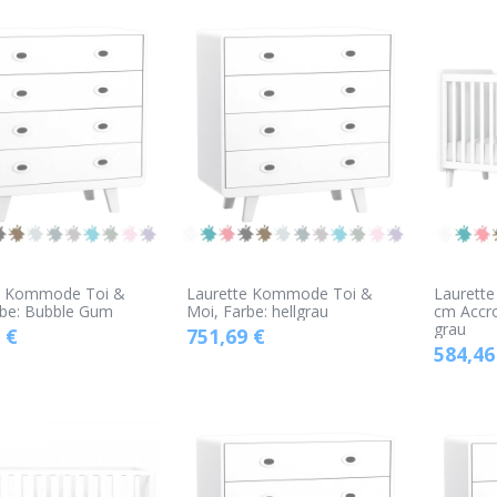
e Kommode Toi &
Laurette Kommode Toi &
Laurette
rbe: Bubble Gum
Moi, Farbe: hellgrau
cm Accro
grau
€
751,69
€
584,46