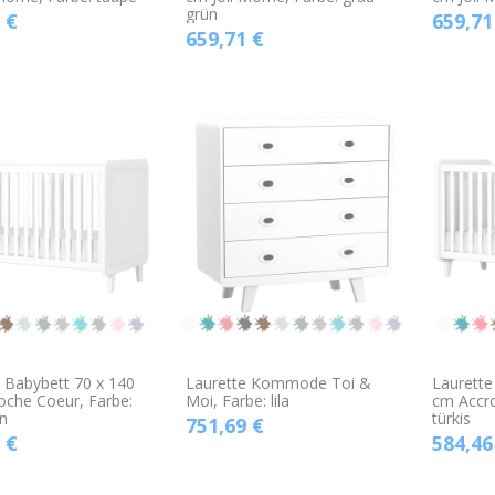
grün
€
659,71
659,71
€
 Babybett 70 x 140
Laurette Kommode Toi &
Laurette
oche Coeur, Farbe:
Moi, Farbe: lila
cm Accro
n
türkis
751,69
€
€
584,46