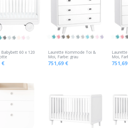
 Babybett 60 x 120
Laurette Kommode Toi &
Laurett
otte
Moi, Farbe: grau
Moi, Far
€
751,69
€
751,69