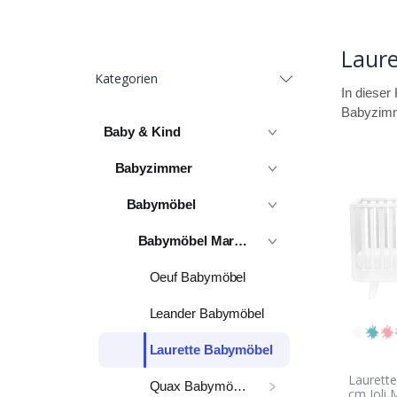
Laur
Kategorien
In dieser
Babyzim
Baby & Kind
Babyzimmer
Babymöbel
Babymöbel Marken
Oeuf Babymöbel
Leander Babymöbel
Laurette Babymöbel
Laurette
Quax Babymöbel
cm Joli 