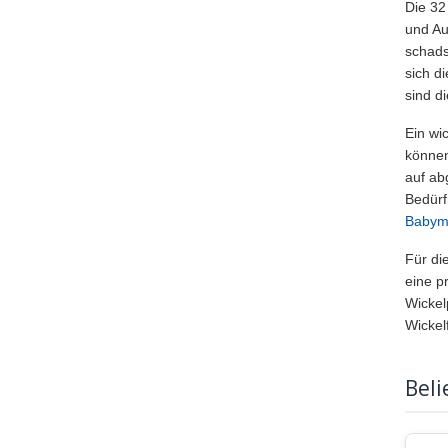
Die 32
und Au
schads
sich d
sind d
Ein wi
können
auf ab
Bedürfn
Babym
Für di
eine p
Wickel
Wickel
Bel