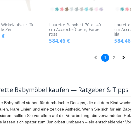
 Wickelaufsatz für
Laurette Babybett 70 x 140
Laurette
e Zen
cm Accroche Coeur, Farbe:
cm Accro
rosa
lila
€
584,46
€
584,46
1
2
rette Babymöbel kaufen — Ratgeber & Tipps
te Babymöbel stehen für durchdachte Designs, die mit dem Kind wachse
alien, klare Linien und eine zeitlose Ästhetik. Wenn Sie sich für ein B
ssieren, sollten Sie vor allem auf die Verarbeitung, die verwendeten Holz
e lassen sich später zum Juniorbett umbauen – ein entscheidender Vorte