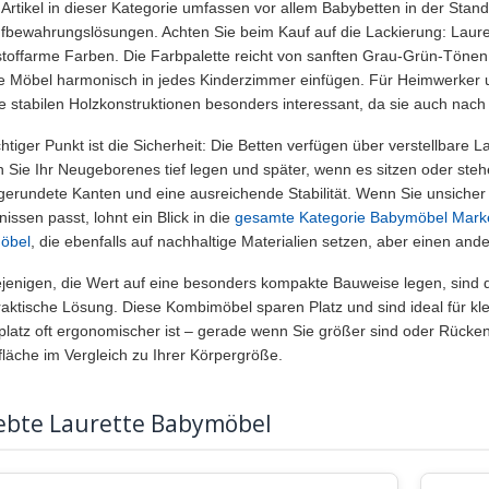
 Artikel in dieser Kategorie umfassen vor allem Babybetten in der S
fbewahrungslösungen. Achten Sie beim Kauf auf die Lackierung: Laur
toffarme Farben. Die Farbpalette reicht von sanften Grau-Grün-Tönen ü
ie Möbel harmonisch in jedes Kinderzimmer einfügen. Für Heimwerker 
ie stabilen Holzkonstruktionen besonders interessant, da sie auch nach
chtiger Punkt ist die Sicherheit: Die Betten verfügen über verstellbare 
 Sie Ihr Neugeborenes tief legen und später, wenn es sitzen oder ste
gerundete Kanten und eine ausreichende Stabilität. Wenn Sie unsiche
issen passt, lohnt ein Blick in die
gesamte Kategorie Babymöbel Mark
öbel
, die ebenfalls auf nachhaltige Materialien setzen, aber einen a
ejenigen, die Wert auf eine besonders kompakte Bauweise legen, sind d
raktische Lösung. Diese Kombimöbel sparen Platz und sind ideal für k
platz oft ergonomischer ist – gerade wenn Sie größer sind oder Rücke
fläche im Vergleich zu Ihrer Körpergröße.
iebte Laurette Babymöbel