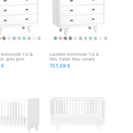
e Kommode Toi &
Laurette Kommode Toi &
be: grau grün
Moi, Farbe: bleu canard
€
751,69
€