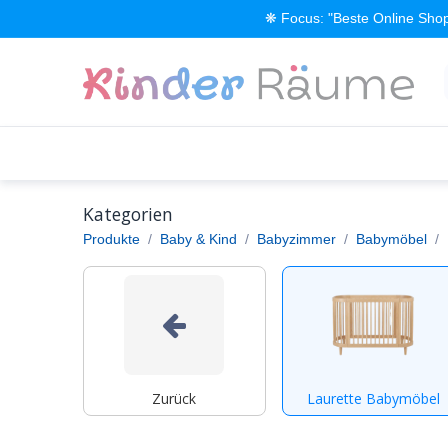
Zum Inhalt springen
❋ Focus: "Beste Online Shop
Alle Produkte
Kinderzimmer einrichten
Kategorien
Produkte
Baby & Kind
Babyzimmer
Babymöbel
Zurück
Laurette Babymöbel