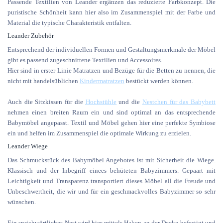
Passende Textilien von Leander ergänzen das reduzierte Farbkonzept. Die
puristische Schönheit kann hier also im Zusammenspiel mit der Farbe und
Material die typische Charakteristik entfalten.
Leander Zubehör
Entsprechend der individuellen Formen und Gestaltungsmerkmale der Möbel
gibt es passend zugeschnittene Textilien und Accessoires.
Hier sind in erster Linie Matratzen und Bezüge für die Betten zu nennen, die
nicht mit handelsüblichen
Kindermatratzen
bestückt werden können.
Auch die Sitzkissen für die
Hochstühle
und die
Nestchen für das Babybett
nehmen einen breiten Raum ein und sind optimal an das entsprechende
Babymöbel angepasst. Textil und Möbel gehen hier eine perfekte Symbiose
ein und helfen im Zusammenspiel die optimale Wirkung zu erzielen.
Leander Wiege
Das Schmuckstück des Babymöbel Angebotes ist mit Sicherheit die Wiege.
Klassisch und der Inbegriff einees behüteten Babyzimmers. Gepaart mit
Leichtigkeit und Transparenz transportiert dieses Möbel all die Freude und
Unbeschwertheit, die wir und für ein geschmackvolles Babyzimmer so sehr
wünschen.
Ein sprichwörtliches Nest wird hier mittels Haken an der Decke befestigt und