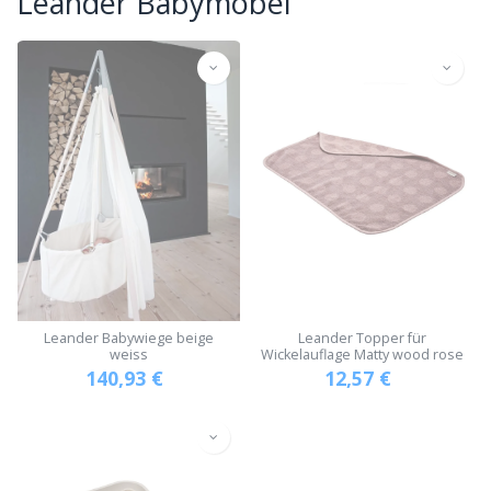
Leander Babymöbel
Leander Babywiege beige
Leander Topper für
weiss
Wickelauflage Matty wood rose
140,93
€
12,57
€