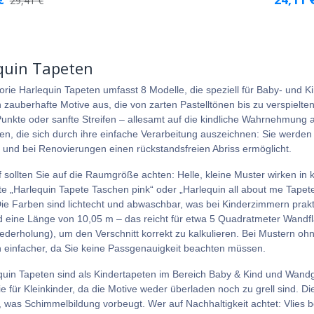
29,41
€
quin Tapeten
orie Harlequin Tapeten umfasst 8 Modelle, die speziell für Baby- und 
h zauberhafte Motive aus, die von zarten Pastelltönen bis zu verspielte
unkte oder sanfte Streifen – allesamt auf die kindliche Wahrnehmung a
ten, die sich durch ihre einfache Verarbeitung auszeichnen: Sie werden
rt und bei Renovierungen einen rückstandsfreien Abriss ermöglicht.
 sollten Sie auf die Raumgröße achten: Helle, kleine Muster wirken in 
bte „Harlequin Tapete Taschen pink“ oder „Harlequin all about me Tape
ie Farben sind lichtecht und abwaschbar, was bei Kinderzimmern prakti
 eine Länge von 10,05 m – das reicht für etwa 5 Quadratmeter Wandfl
ederholung), um den Verschnitt korrekt zu kalkulieren. Bei Mustern ohne
 einfacher, da Sie keine Passgenauigkeit beachten müssen.
quin Tapeten sind als Kindertapeten im Bereich Baby & Kind und Wandg
 für Kleinkinder, da die Motive weder überladen noch zu grell sind. Die
 was Schimmelbildung vorbeugt. Wer auf Nachhaltigkeit achtet: Vlies bes