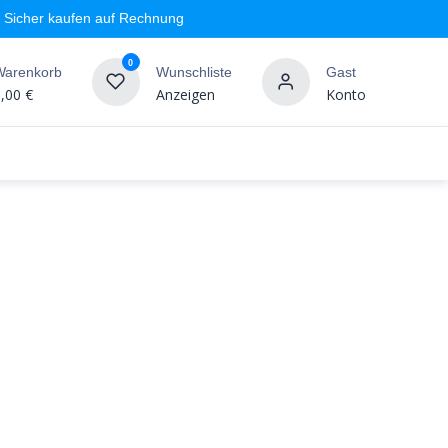
Sicher kaufen auf Rechnung
0
Warenkorb
Wunschliste
Gast
,00
€
Anzeigen
Konto
geschäft
Markenshops
Wandgestaltung
%SALE