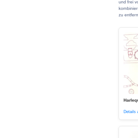
und frei 
kombinier
zu entfer
Harleq
Details