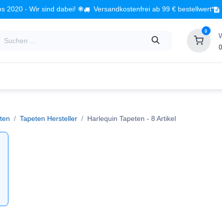
s 2020 - Wir sind dabei! ❋
Versandkostenfrei ab 99 € bestellwert*
0
0
Babyzimmer
Spielzeug
Kindermöbel
Fach
ten
Tapeten Hersteller
Harlequin Tapeten
- 8 Artikel