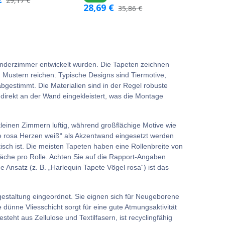
29,17
€
28,69
€
35,86
€
Kinderzimmer entwickelt wurden. Die Tapeten zeichnen
n Mustern reichen. Typische Designs sind Tiermotive,
bgestimmt. Die Materialien sind in der Regel robuste
 direkt an der Wand eingekleistert, was die Montage
kleinen Zimmern luftig, während großflächige Motive wie
te rosa Herzen weiß“ als Akzentwand eingesetzt werden
sch ist. Die meisten Tapeten haben eine Rollenbreite von
äche pro Rolle. Achten Sie auf die Rapport-Angaben
 Ansatz (z. B. „Harlequin Tapete Vögel rosa“) ist das
estaltung eingeordnet. Sie eignen sich für Neugeborene
 dünne Vliesschicht sorgt für eine gute Atmungsaktivität
teht aus Zellulose und Textilfasern, ist recyclingfähig