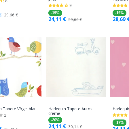
8
Warenkorb
Warenkorb
9
€
-19%
-19%
29,66
€
24,11
€
28,69
29,66
€
n Tapete Vögel blau
Harlequin Tapete Autos
Harlequi
In den
In den
creme
1
Warenkorb
Warenkorb
-20%
-17%
24,11
€
30,14
€
€
24,11