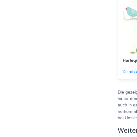
Harleq
Details
Die gezei
hinter de
auch in g
herkömmli
bei Unsic
Weite