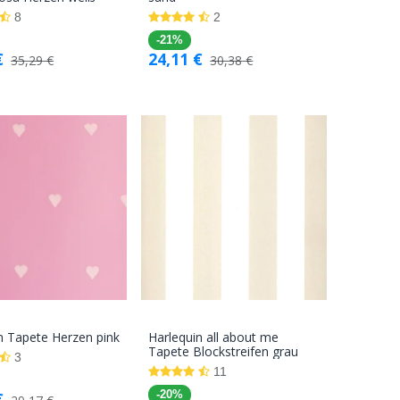
Warenkorb
Warenkorb
8
2
-21%
€
24,11
€
35,29
€
30,38
€
n Tapete Herzen pink
Harlequin all about me
In den
In den
Tapete Blockstreifen grau
3
Warenkorb
Warenkorb
11
€
-20%