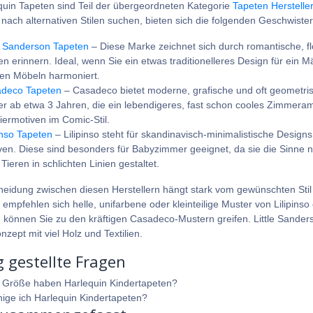
quin Tapeten sind Teil der übergeordneten Kategorie
Tapeten Hersteller
nach alternativen Stilen suchen, bieten sich die folgenden Geschwiste
le Sanderson Tapeten
– Diese Marke zeichnet sich durch romantische, fl
en erinnern. Ideal, wenn Sie ein etwas traditionelleres Design für ei
ken Möbeln harmoniert.
deco Tapeten
– Casadeco bietet moderne, grafische und oft geometrisc
er ab etwa 3 Jahren, die ein lebendigeres, fast schon cooles Zimmera
Tiermotiven im Comic-Stil.
inso Tapeten
– Lilipinso steht für skandinavisch-minimalistische Designs
ven. Diese sind besonders für Babyzimmer geeignet, da sie die Sinne ni
Tieren in schlichten Linien gestaltet.
heidung zwischen diesen Herstellern hängt stark vom gewünschten Sti
 empfehlen sich helle, unifarbene oder kleinteilige Muster von Lilipin
 können Sie zu den kräftigen Casadeco-Mustern greifen. Little Sande
zept mit viel Holz und Textilien.
g gestellte Fragen
 Größe haben Harlequin Kindertapeten?
nige ich Harlequin Kindertapeten?