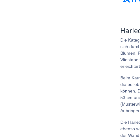
Harle
Die Kateg
sich durc
Blumen, P
Vliestape
erleichte
Beim Kauf
die belie
können. D
53 cm und
(Musterwi
Anbringen
Die Harle
ebenso wie
der Wand,