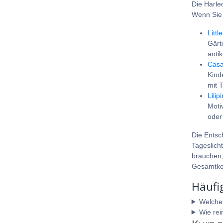
Die Harle
Wenn Sie 
Litt
Gärt
anti
Casa
Kind
mit 
Lilip
Moti
oder 
Die Entsc
Tageslicht
brauchen,
Gesamtkon
Häufi
Welche
Wie rei