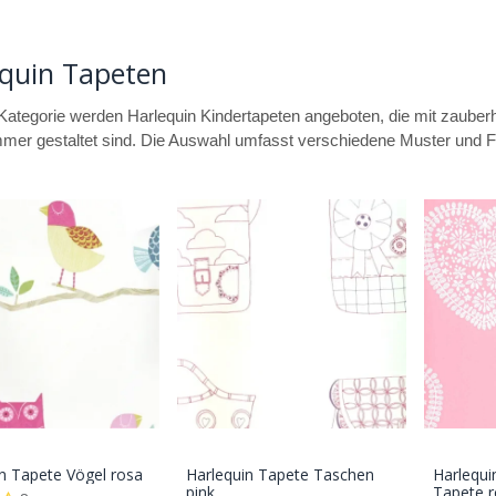
quin Tapeten
 Kategorie werden Harlequin Kindertapeten angeboten, die mit zauberh
mer gestaltet sind. Die Auswahl umfasst verschiedene Muster und Far
n Tapete Vögel rosa
Harlequin Tapete Taschen
Harlequi
In den
In den
pink
Tapete 