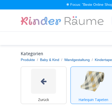
Zum Inhalt springen
❋ Focus: "Beste Online Shop
Alle Produkte
Kinderzimmer einrichten
Kategorien
Produkte
Baby & Kind
Wandgestaltung
Kindertape
Zurück
Harlequin Tapeten