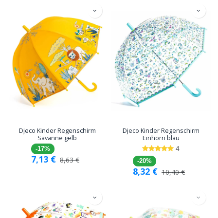
Djeco Kinder Regenschirm
Djeco Kinder Regenschirm
Savanne gelb
Einhorn blau
4
-17%
7,13
€
8,63
€
-20%
8,32
€
10,40
€