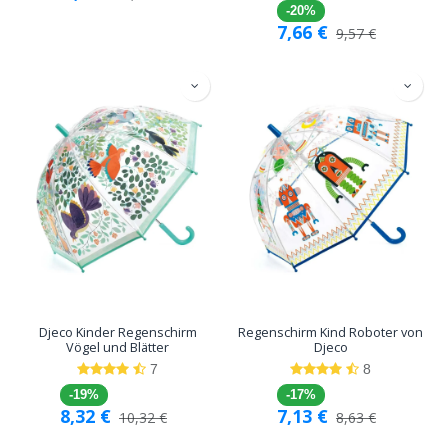
-20%
7,66
€
9,57
€
Djeco Kinder Regenschirm
Regenschirm Kind Roboter von
Vögel und Blätter
Djeco
7
8
-19%
-17%
8,32
€
7,13
€
10,32
€
8,63
€