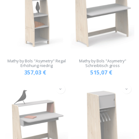
Mathy by Bols "Asymetry" Regal
Mathy by Bols "Asymetry"
Erhöhung niedrig
Schreibtisch gross
357,03
€
515,07
€