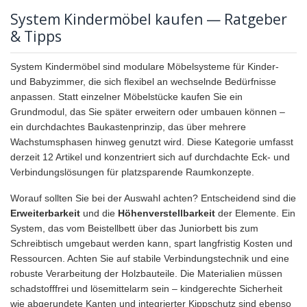
System Kindermöbel kaufen — Ratgeber
& Tipps
System Kindermöbel sind modulare Möbelsysteme für Kinder-
und Babyzimmer, die sich flexibel an wechselnde Bedürfnisse
anpassen. Statt einzelner Möbelstücke kaufen Sie ein
Grundmodul, das Sie später erweitern oder umbauen können –
ein durchdachtes Baukastenprinzip, das über mehrere
Wachstumsphasen hinweg genutzt wird. Diese Kategorie umfasst
derzeit 12 Artikel und konzentriert sich auf durchdachte Eck- und
Verbindungslösungen für platzsparende Raumkonzepte.
Worauf sollten Sie bei der Auswahl achten? Entscheidend sind die
Erweiterbarkeit
und die
Höhenverstellbarkeit
der Elemente. Ein
System, das vom Beistellbett über das Juniorbett bis zum
Schreibtisch umgebaut werden kann, spart langfristig Kosten und
Ressourcen. Achten Sie auf stabile Verbindungstechnik und eine
robuste Verarbeitung der Holzbauteile. Die Materialien müssen
schadstofffrei und lösemittelarm sein – kindgerechte Sicherheit
wie abgerundete Kanten und integrierter Kippschutz sind ebenso