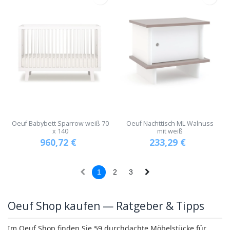
Oeuf Babybett Sparrow weiß 70
Oeuf Nachttisch ML Walnuss
x 140
mit weiß
960,72
€
233,29
€
1
2
3
Oeuf Shop kaufen — Ratgeber & Tipps
Im Oeuf Shop finden Sie 59 durchdachte Möbelstücke für