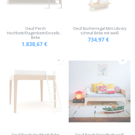
Oeuf Perch
Oeuf Bücherregal Mini Library
Hochbett/Etagenbett/Einzelbett
schmal Birke mit weiß
Birke
734,97
€
1.838,67
€
Oeuf Perch Hochbett Birke
Oeuf Perch Einzelbett weiß