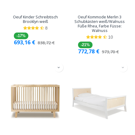
Oeuf Kinder Schreibtisch
Oeuf Kommode Merlin 3
Brooklyn weiß
Schubkästen weiß/Walnuss
Füße Rhea, Farbe Füsse:
8
Walnuss
-17%
10
693,16
€
838,72
€
-21%
772,78
€
973,70
€