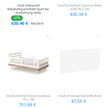
Oeuf Umbauset
Oeuf Kinderbett Sparrow Birke
Babybett/Juniorbett Sparrow,
weiß 90 x 200
Ausführung: birke
835,30
€
-17%
630,46
€
756,55
€
Oeuf Juniorbett classic walnuss
Oeuf Universal-Rausfallschutz
70 x 140
87,55
€
751,69
€