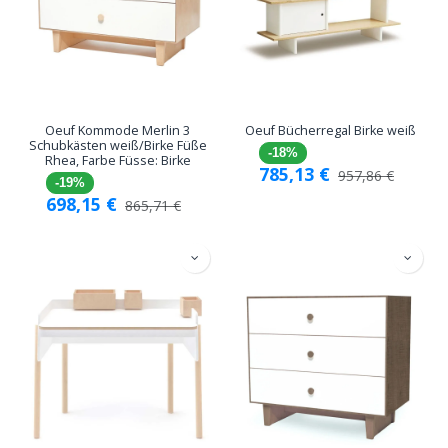
Oeuf Kommode Merlin 3
Oeuf Bücherregal Birke weiß
Schubkästen weiß/Birke Füße
-18%
Rhea, Farbe Füsse: Birke
785,13
€
957,86
€
-19%
698,15
€
865,71
€