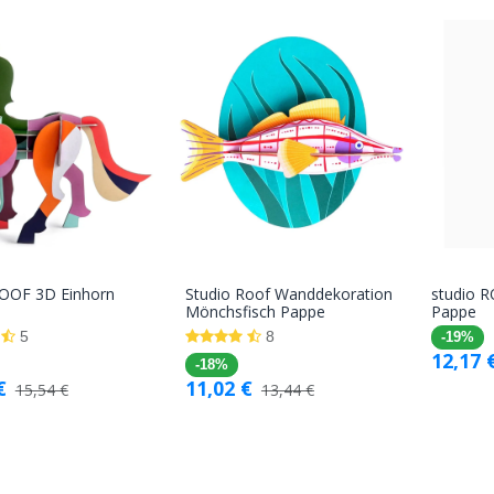
ROOF 3D Einhorn
Studio Roof Wanddekoration
studio 
In den
In den
Mönchsfisch Pappe
Pappe
Warenkorb
Warenkorb
5
8
-19%
12,17
-18%
€
11,02
€
15,54
€
13,44
€