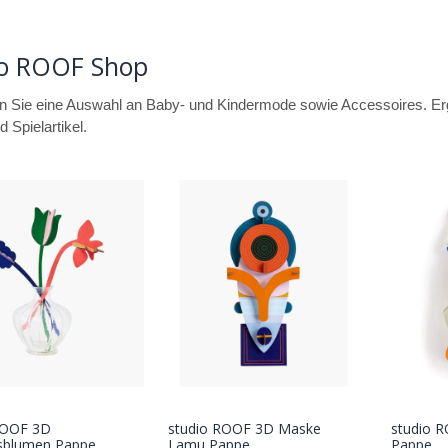
io ROOF Shop
en Sie eine Auswahl an Baby- und Kindermode sowie Accessoires. Er
 Spielartikel.
ROOF 3D
studio ROOF 3D Maske
studio R
In den
In den
gsblumen Pappe
Lamu Pappe
Pappe