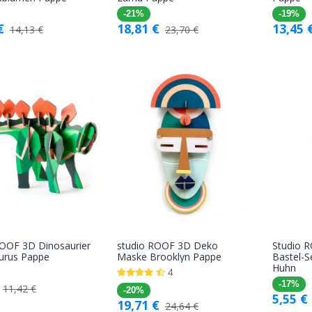
Warenkorb
Warenkorb
-21%
-19%
€
18,81
€
13,45
14,13
€
23,70
€
ROOF 3D Dinosaurier
studio ROOF 3D Deko
Studio 
In den
In den
urus Pappe
Maske Brooklyn Pappe
Bastel-S
Huhn
Warenkorb
Warenkorb
4
-17%
11,42
€
-20%
5,55
€
19,71
€
24,64
€