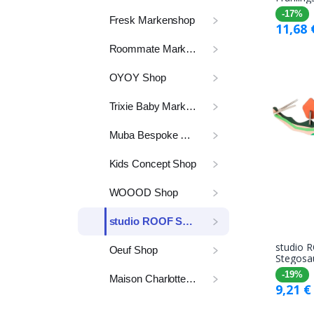
-17%
Fresk Markenshop
11,68
Roommate Markenshop
OYOY Shop
Trixie Baby Markenshop
Muba Bespoke Shop
Kids Concept Shop
WOOOD Shop
studio ROOF Shop
studio 
Oeuf Shop
Stegosa
-19%
Maison Charlotte Shop
9,21
€