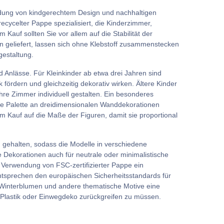
ndung von kindgerechtem Design und nachhaltigen
cycelter Pappe spezialisiert, die Kinderzimmer,
auf sollten Sie vor allem auf die Stabilität der
n geliefert, lassen sich ohne Klebstoff zusammenstecken
gestaltung.
 Anlässe. Für Kleinkinder ab etwa drei Jahren sind
 fördern und gleichzeitig dekorativ wirken. Ältere Kinder
hre Zimmer individuell gestalten. Ein besonderes
mte Palette an dreidimensionalen Wanddekorationen
im Kauf auf die Maße der Figuren, damit sie proportional
 gehalten, sodass die Modelle in verschiedene
ie Dekorationen auch für neutrale oder minimalistische
e Verwendung von FSC-zertifizierter Pappe ein
ntsprechen den europäischen Sicherheitsstandards für
e Winterblumen und andere thematische Motive eine
 Plastik oder Einwegdeko zurückgreifen zu müssen.