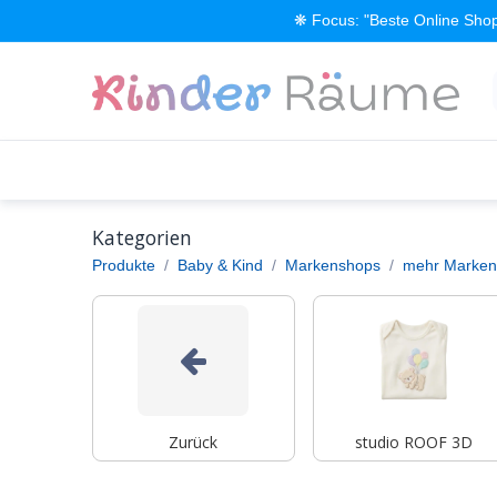
Zum Inhalt springen
❋ Focus: "Beste Online Shop
Alle Produkte
Kinderzimmer einrichten
Kategorien
Produkte
Baby & Kind
Markenshops
mehr Marken
Zurück
studio ROOF 3D