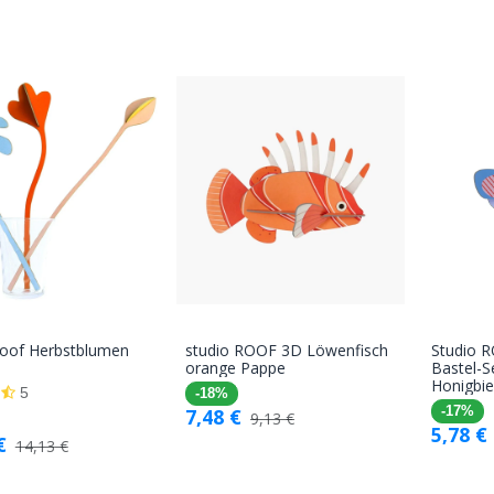
Roof Herbstblumen
studio ROOF 3D Löwenfisch
Studio 
In den
In den
orange Pappe
Bastel-S
Honigbi
Warenkorb
Warenkorb
5
-18%
7,48
€
-17%
9,13
€
5,78
€
€
14,13
€