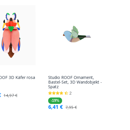
ROOF 3D Käfer rosa
Studio ROOF Ornament,
In den
In den
Bastel-Set, 3D Wandobjekt -
Spatz
Warenkorb
Warenkorb
2
€
14,97
€
-19%
6,41
€
7,95
€