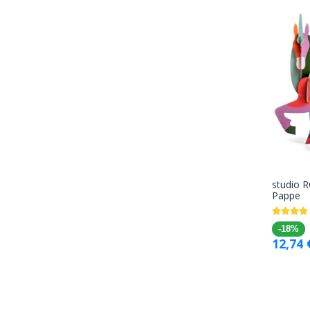
studio 
Pappe
-18%
12,74