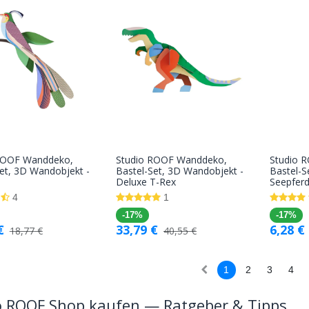
ROOF Wanddeko,
Studio ROOF Wanddeko,
Studio 
In den
In den
et, 3D Wandobjekt -
Bastel-Set, 3D Wandobjekt -
Bastel-S
Deluxe T-Rex
Seepfer
Warenkorb
Warenkorb
4
1
-17%
-17%
€
33,79
€
6,28
€
18,77
€
40,55
€
1
2
3
4
o ROOF Shop kaufen — Ratgeber & Tipps