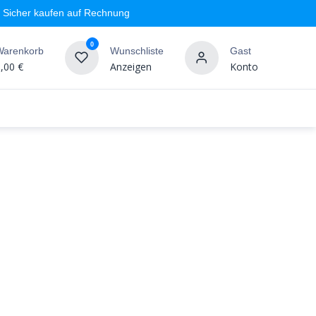
Sicher kaufen auf Rechnung
0
Warenkorb
Wunschliste
Gast
,00
€
Anzeigen
Konto
geschäft
Markenshops
Wandgestaltung
%SALE