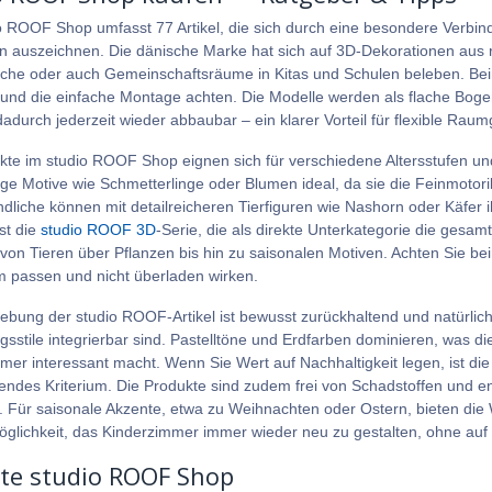
o ROOF Shop umfasst 77 Artikel, die sich durch eine besondere Verbi
en auszeichnen. Die dänische Marke hat sich auf 3D-Dekorationen aus re
iche oder auch Gemeinschaftsräume in Kitas und Schulen beleben. Beim K
 und die einfache Montage achten. Die Modelle werden als flache Boge
adurch jederzeit wieder abbaubar – ein klarer Vorteil für flexible Raum
kte im studio ROOF Shop eignen sich für verschiedene Altersstufen und
ge Motive wie Schmetterlinge oder Blumen ideal, da sie die Feinmotorik
dliche können mit detailreicheren Tierfiguren wie Nashorn oder Käfer i
ist die
studio ROOF 3D
-Serie, die als direkte Unterkategorie die gesa
 von Tieren über Pflanzen bis hin zu saisonalen Motiven. Achten Sie be
passen und nicht überladen wirken.
ebung der studio ROOF-Artikel ist bewusst zurückhaltend und natürlich
ngsstile integrierbar sind. Pastelltöne und Erdfarben dominieren, was d
mer interessant macht. Wenn Sie Wert auf Nachhaltigkeit legen, ist di
endes Kriterium. Die Produkte sind zudem frei von Schadstoffen und e
. Für saisonale Akzente, etwa zu Weihnachten oder Ostern, bieten di
glichkeit, das Kinderzimmer immer wieder neu zu gestalten, ohne auf
bte studio ROOF Shop