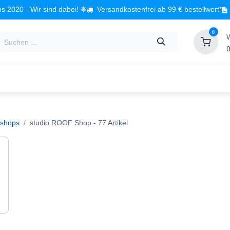
s 2020 - Wir sind dabei! ❋
Versandkostenfrei ab 99 € bestellwert*
0
0
Babyzimmer
Spielzeug
Kindermöbel
Fach
shops
studio ROOF Shop
- 77 Artikel