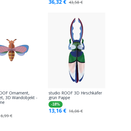
36,32
€
43,58
€
ROOF Ornament,
studio ROOF 3D Hirschkäfer
In den
In den
et, 3D Wandobjekt -
grün Pappe
ene
Warenkorb
Warenkorb
-18%
13,16
€
16,06
€
6,99
€