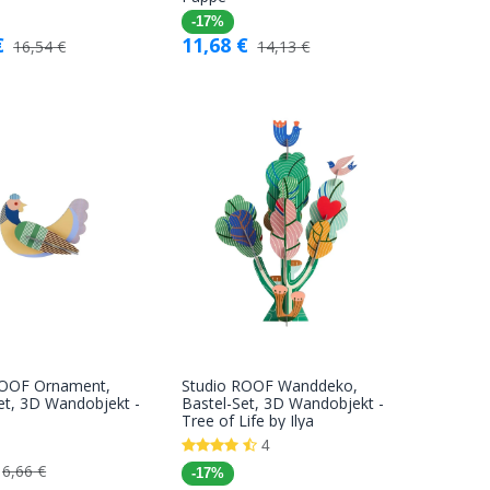
Warenkorb
Warenkorb
-17%
€
11,68
€
16,54
€
14,13
€
ROOF Ornament,
Studio ROOF Wanddeko,
In den
In den
et, 3D Wandobjekt -
Bastel-Set, 3D Wandobjekt -
Tree of Life by Ilya
Warenkorb
Warenkorb
4
6,66
€
-17%