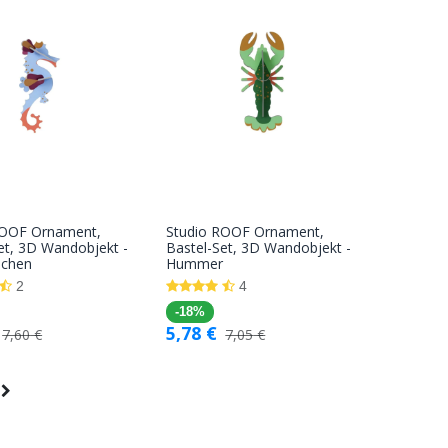
ROOF Ornament,
Studio ROOF Ornament,
In den
In den
et, 3D Wandobjekt -
Bastel-Set, 3D Wandobjekt -
dchen
Hummer
Warenkorb
Warenkorb
2
4
-18%
5,78
€
7,60
€
7,05
€