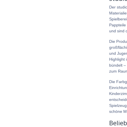
Der studi
Materiali
Spielbere
Pappteile
und sind d
Die Produ
großflächi
und Jugen
Highlight 
bündelt –
zum Raum 
Die Farbg
Einrichtu
Kinderzim
entscheid
Spielzeug
schöne Mö
Belie