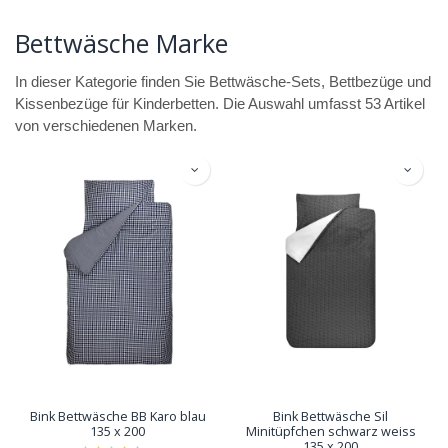
Bettwäsche Marke
In dieser Kategorie finden Sie Bettwäsche-Sets, Bettbezüge und
Kissenbezüge für Kinderbetten. Die Auswahl umfasst 53 Artikel
von verschiedenen Marken.
Bink Bettwäsche BB Karo blau
Bink Bettwäsche Sil
135 x 200
Minitüpfchen schwarz weiss
135 x 200