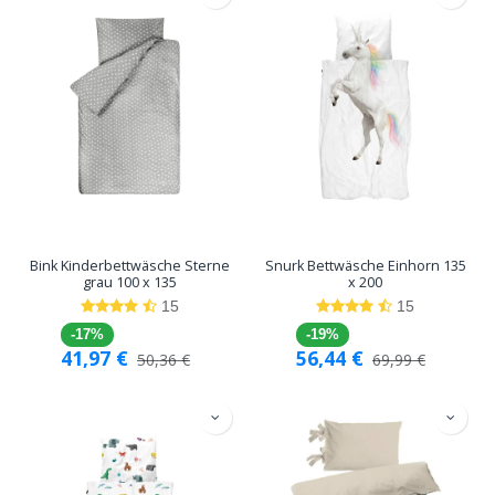
Bink Kinderbettwäsche Sterne
Snurk Bettwäsche Einhorn 135
grau 100 x 135
x 200
15
15
-17%
-19%
41,97
€
56,44
€
50,36
€
69,99
€