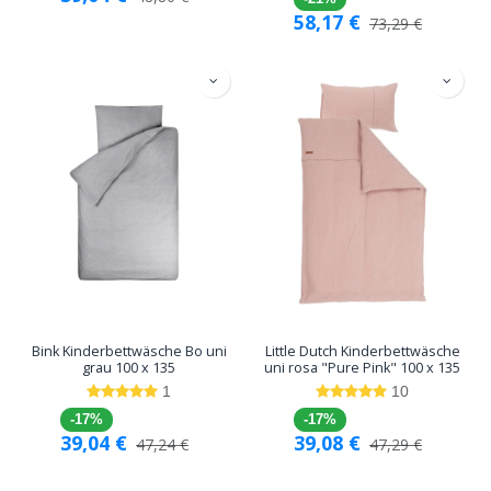
58,17
€
73,29
€
Bink Kinderbettwäsche Bo uni
Little Dutch Kinderbettwäsche
grau 100 x 135
uni rosa "Pure Pink" 100 x 135
1
10
-17%
-17%
39,04
€
39,08
€
47,24
€
47,29
€