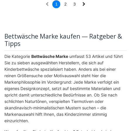
1
2
3
Bettwäsche Marke kaufen — Ratgeber &
Tipps
Die Kategorie
Bettwäsche Marke
umfasst 53 Artikel und führt
Sie zu sieben ausgewählten Herstellern, die sich auf
Kinderbettwäsche spezialisiert haben. Anders als bei einer
reinen Größensuche oder Motivauswahl steht hier die
Markenphilosophie im Vordergrund: Jede Marke verfolgt ein
eigenes Designkonzept, setzt auf bestimmte Materialien und
spricht damit unterschiedliche Bedürfnisse an. Ob Sie nach
schlichten Naturtönen, verspielten Tiermotiven oder
skandinavisch-minimalistischen Mustern suchen – die
Markenauswahl hilft Ihnen, das Kinderzimmer stimmig
einzurichten.