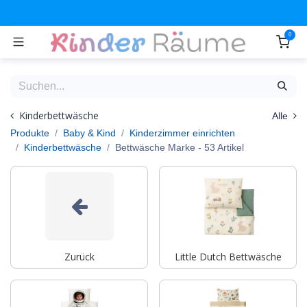
Zum Inhalt springen
0
Kinderbettwäsche
Alle
Produkte
Baby & Kind
Kinderzimmer einrichten
Kinderbettwäsche
Bettwäsche Marke
- 53 Artikel
Zurück
Little Dutch Bettwäsche