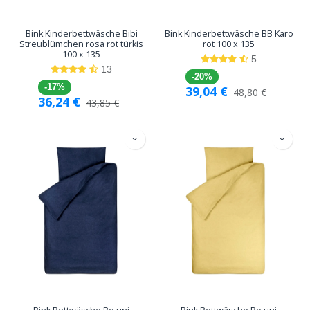
Bink Kinderbettwäsche Bibi
Bink Kinderbettwäsche BB Karo
Streublümchen rosa rot türkis
rot 100 x 135
100 x 135
5
13
-20%
-17%
39,04
€
48,80
€
36,24
€
43,85
€