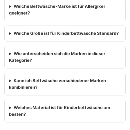
Welche Bettwäsche-Marke ist für Allergiker
geeignet?
Welche Größe ist für Kinderbettwäsche Standard?
Wie unterscheiden sich die Marken in dieser
Kategorie?
Kann ich Bettwäsche verschiedener Marken
kombinieren?
Welches Material ist für Kinderbettwäsche am
besten?