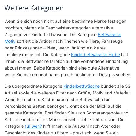
Weitere Kategorien
Wenn Sie sich noch nicht auf eine bestimmte Marke festlegen
möchten, bieten die Geschwisterkategorien alternative
Zugänge zur Kinderbettwäsche. Die Kategorie
Bettwäsche
Motiv
sortiert die Artikel nach Themen wie Tiere, Fahrzeuge
oder Prinzessinnen – ideal, wenn Ihr Kind ein klares
Lieblingsmotiv hat. Die Kategorie
Kinderbettwäsche Farbe
hilft
Ihnen, die Bettwäsche farblich auf die vorhandene Einrichtung
abzustimmen. Beide Kategorien sind eine gute Alternative,
wenn Sie markenunabhängig nach bestimmten Designs suchen.
Die übergeordnete Kategorie
Kinderbettwäsche
bündelt alle 53
Artikel sowie die weiteren Filter nach Größe, Motiv und Material.
Wenn Sie mehrere Kinder haben oder Bettwäsche für
verschiedene Betten benötigen, lohnt sich der Blick auf die
gesamte Kategorie. Dort finden Sie auch Sonderangebote und
Sets, die in der reinen Markenansicht nicht sichtbar sind. Die
Kategorie
für wen?
hilft Ihnen, die Auswahl nach Alter oder
Geschlecht des Kindes zu filtern – praktisch, wenn Sie ein