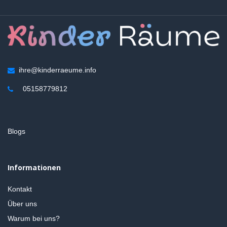
ihre@kinderraeume.info
05158779812
Blogs
Informationen
Kontakt
Über uns
Warum bei uns?