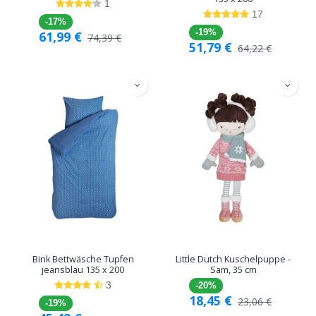
1
17
-17%
-19%
61,99
€
74,39
€
51,79
€
64,22
€
Bink Bettwäsche Tupfen
Little Dutch Kuschelpuppe -
jeansblau 135 x 200
Sam, 35 cm
3
-20%
18,45
€
23,06
€
-19%