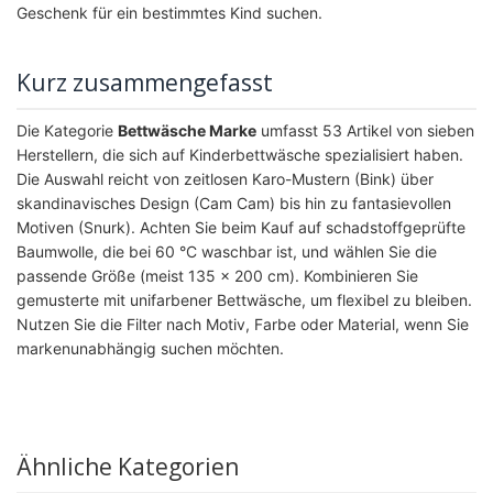
Geschenk für ein bestimmtes Kind suchen.
Kurz zusammengefasst
Die Kategorie
Bettwäsche Marke
umfasst 53 Artikel von sieben
Herstellern, die sich auf Kinderbettwäsche spezialisiert haben.
Die Auswahl reicht von zeitlosen Karo-Mustern (Bink) über
skandinavisches Design (Cam Cam) bis hin zu fantasievollen
Motiven (Snurk). Achten Sie beim Kauf auf schadstoffgeprüfte
Baumwolle, die bei 60 °C waschbar ist, und wählen Sie die
passende Größe (meist 135 x 200 cm). Kombinieren Sie
gemusterte mit unifarbener Bettwäsche, um flexibel zu bleiben.
Nutzen Sie die Filter nach Motiv, Farbe oder Material, wenn Sie
markenunabhängig suchen möchten.
Ähnliche Kategorien