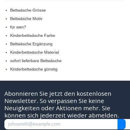
Bettwäsche Grösse
Bettwäsche Motiv
für wen?
Kinderbettwäsche Farbe
Bettwäsche Ergänzung
Kinderbettwäsche Material
sofort lieferbare Bettwäsche
Kinderbettwäsche günstig
Abonnieren Sie jetzt den kostenlosen
Newsletter. So verpassen Sie keine
Neuigkeiten oder Aktionen mehr. Sie
können sich jederzeit wieder abmelden.