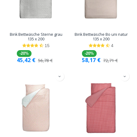
Bink Bettwäsche Sterne grau
Bink Bettwäsche Bo uni natur
135 x 200
135 x 200
15
4
-20%
-20%
45,42
€
58,17
€
56,78
€
72,71
€