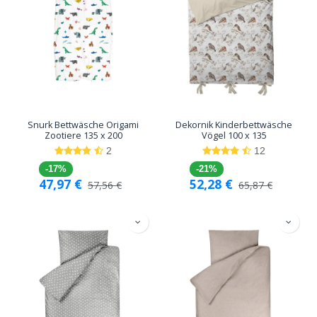
Snurk Bettwäsche Origami
Dekornik Kinderbettwäsche
Zootiere 135 x 200
Vögel 100 x 135
2
12
-17%
-21%
47,97
€
52,28
€
57,56
€
65,87
€