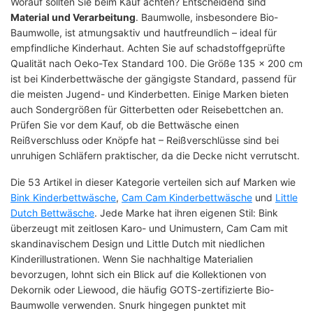
Worauf sollten Sie beim Kauf achten? Entscheidend sind
Material und Verarbeitung
. Baumwolle, insbesondere Bio-
Baumwolle, ist atmungsaktiv und hautfreundlich – ideal für
empfindliche Kinderhaut. Achten Sie auf schadstoffgeprüfte
Qualität nach Oeko-Tex Standard 100. Die Größe 135 x 200 cm
ist bei Kinderbettwäsche der gängigste Standard, passend für
die meisten Jugend- und Kinderbetten. Einige Marken bieten
auch Sondergrößen für Gitterbetten oder Reisebettchen an.
Prüfen Sie vor dem Kauf, ob die Bettwäsche einen
Reißverschluss oder Knöpfe hat – Reißverschlüsse sind bei
unruhigen Schläfern praktischer, da die Decke nicht verrutscht.
Die 53 Artikel in dieser Kategorie verteilen sich auf Marken wie
Bink Kinderbettwäsche
,
Cam Cam Kinderbettwäsche
und
Little
Dutch Bettwäsche
. Jede Marke hat ihren eigenen Stil: Bink
überzeugt mit zeitlosen Karo- und Unimustern, Cam Cam mit
skandinavischem Design und Little Dutch mit niedlichen
Kinderillustrationen. Wenn Sie nachhaltige Materialien
bevorzugen, lohnt sich ein Blick auf die Kollektionen von
Dekornik oder Liewood, die häufig GOTS-zertifizierte Bio-
Baumwolle verwenden. Snurk hingegen punktet mit