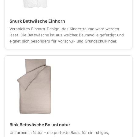
Snurk Bettwäsche Einhorn
Verspieltes Einhorn-Design, das Kinderträume wahr werden
lässt. Die Bettwäsche ist aus weicher Baumwolle gefertigt und
eignet sich besonders für Vorschul- und Grundschulkinder.
Bink Bettwäsche Bo uni natur
Unifarben in Natur – die perfekte Basis für ein ruhiges,