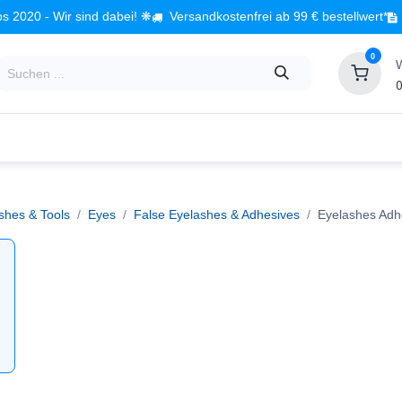
s 2020 - Wir sind dabei! ❋
Versandkostenfrei ab 99 € bestellwert*
0
0
Babyzimmer
Spielzeug
Kindermöbel
Fach
hes & Tools
Eyes
False Eyelashes & Adhesives
Eyelashes Adh