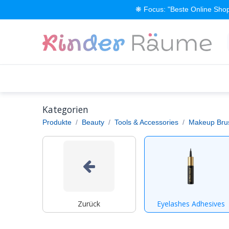
Zum Inhalt springen
❋ Focus: "Beste Online Shop
Alle Produkte
Kinderzimmer einrichten
Kategorien
Produkte
Beauty
Tools & Accessories
Makeup Brus
Zurück
Eyelashes Adhesives