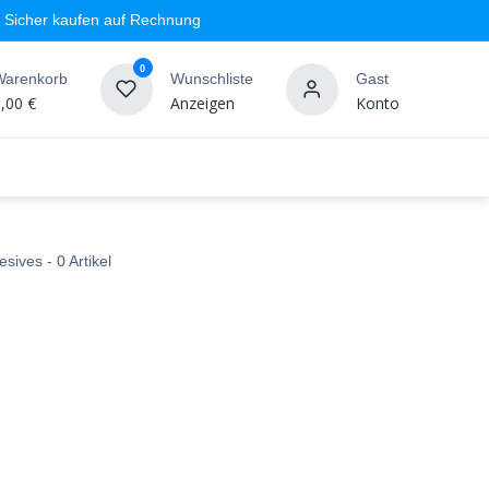
Sicher kaufen auf Rechnung
0
Warenkorb
Wunschliste
Gast
,00
€
Anzeigen
Konto
geschäft
Markenshops
Wandgestaltung
%SALE
esives
- 0 Artikel